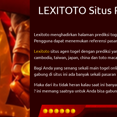
LEXITOTO Situs R
Lexitoto menghadirkan halaman prediksi tog
Pengguna dapat menemukan referensi pasaran
Lexitoto
situs agen togel dengan prediksi yan
cambodia, taiwan, japan, china dan toto maca
Bagi Anda yang senang sekali main togel onl
gabung di situs ini ada banyak sekali pasara
Maka dari itu tidak heran kalau saat ini ba
? ini memang saatnya untuk Anda bisa gabun