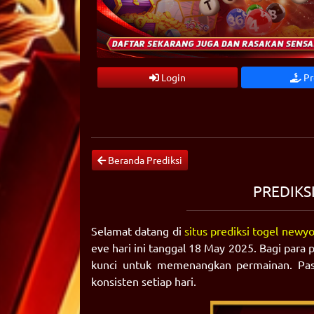
Login
Pr
Beranda Prediksi
PREDIKS
Selamat datang di
situs prediksi togel newy
eve hari ini tanggal 18 May 2025. Bagi para
kunci untuk memenangkan permainan. Pasa
konsisten setiap hari.