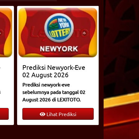
e
Prediksi
Newyork-Eve
Prediksi
Ne
02 August 2026
01 August
Prediksi newyork-eve
Prediksi newy
3
sebelumnya pada tanggal 02
sebelumnya pa
August 2026 di LEXITOTO.
August 2026 d
Lihat Prediksi
Liha