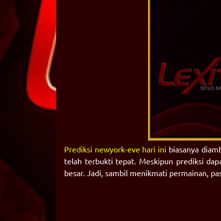
Prediksi newyork-eve hari ini
biasanya diambi
telah terbukti tepat. Meskipun prediksi 
besar. Jadi, sambil menikmati permainan, p