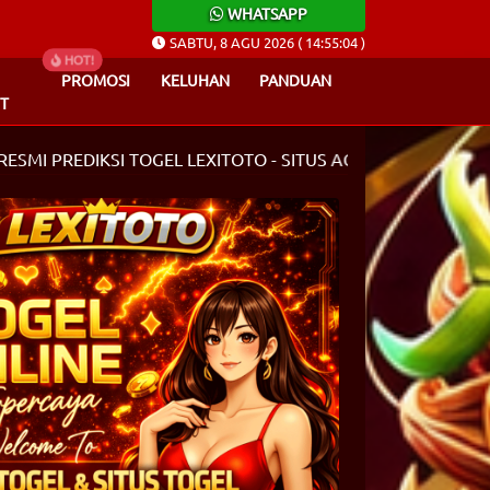
WHATSAPP
SABTU
, 8 AGU 2026
(
14
:
55
:
05
)
HOT!
PROMOSI
KELUHAN
PANDUAN
T
 PREDIKSI TOGEL LEXITOTO - SITUS AGEN TOGEL DENGAN P