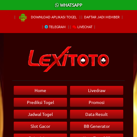
×
WHATSAPP
DOWNLOAD APLIKASI TOGEL
DAFTAR JADI MEMBER
TELEGRAM
LIVECHAT
Home
Livedraw
Prediksi Togel
Promosi
Jadwal Togel
Data Result
Slot Gacor
BB Generator