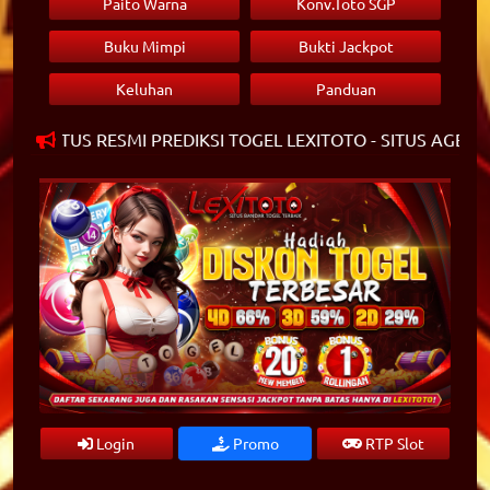
Paito Warna
Konv.Toto SGP
Buku Mimpi
Bukti Jackpot
Keluhan
Panduan
DI SITUS RESMI PREDIKSI TOGEL LEXITOTO - SITUS AGEN 
Login
Promo
RTP Slot