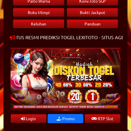
Paito Warna
Konv.Toto SGP
Buku Mimpi
Bukti Jackpot
Keluhan
Panduan
DI SITUS RESMI PREDIKSI TOGEL LEXITOTO - SITUS AGEN 
Login
Promo
RTP Slot