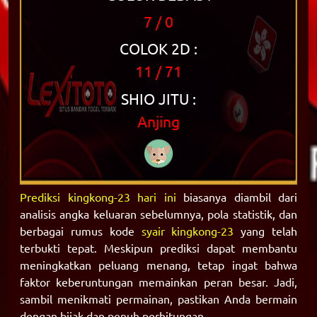
7 / 0
COLOK 2D :
11 / 71
SHIO JITU :
Anjing
Prediksi kingkong-23 hari ini
biasanya diambil dari
analisis angka keluaran sebelumnya, pola statistik, dan
berbagai rumus kode
syair kingkong-23
yang telah
terbukti tepat. Meskipun prediksi dapat membantu
meningkatkan peluang menang, tetap ingat bahwa
faktor keberuntungan memainkan peran besar. Jadi,
sambil menikmati permainan, pastikan Anda bermain
dengan bijak dan penuh perhitungan.