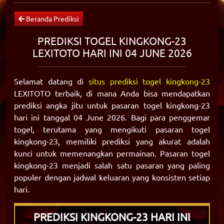
Beranda Prediksi
PREDIKSI TOGEL KINGKONG-23
LEXITOTO HARI INI 04 JUNE 2026
Selamat datang di
situs prediksi togel kingkong-23
LEXITOTO terbaik, di mana Anda bisa mendapatkan
prediksi angka jitu untuk pasaran togel kingkong-23
hari ini tanggal 04 June 2026. Bagi para penggemar
togel, terutama yang mengikuti pasaran togel
kingkong-23, memiliki prediksi yang akurat adalah
kunci untuk memenangkan permainan. Pasaran togel
kingkong-23 menjadi salah satu pasaran yang paling
populer dengan jadwal keluaran yang konsisten setiap
hari.
PREDIKSI KINGKONG-23 HARI INI