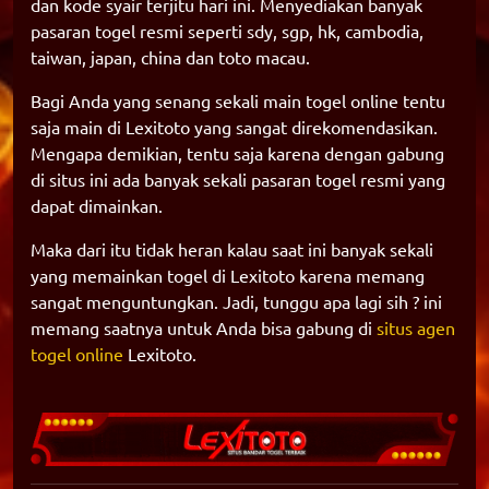
dan kode syair terjitu hari ini. Menyediakan banyak
pasaran togel resmi seperti sdy, sgp, hk, cambodia,
taiwan, japan, china dan toto macau.
Bagi Anda yang senang sekali main togel online tentu
saja main di Lexitoto yang sangat direkomendasikan.
Mengapa demikian, tentu saja karena dengan gabung
di situs ini ada banyak sekali pasaran togel resmi yang
dapat dimainkan.
Maka dari itu tidak heran kalau saat ini banyak sekali
yang memainkan togel di Lexitoto karena memang
sangat menguntungkan. Jadi, tunggu apa lagi sih ? ini
memang saatnya untuk Anda bisa gabung di
situs agen
togel online
Lexitoto.