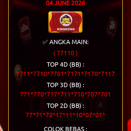
04 JUNE 2026
✅ ANGKA MAIN:
( 77110 )
TOP 4D (BB) :
7711*7710*7701*7171*7170*7117
TOP 3D (BB) :
771*770*717*711*710*707*701
TOP 2D (BB) :
77*71*70*17*11*10*07*01*
COLOK BEBAS :