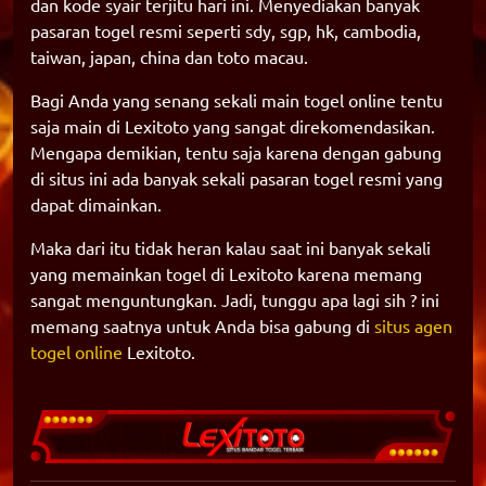
dan kode syair terjitu hari ini. Menyediakan banyak
pasaran togel resmi seperti sdy, sgp, hk, cambodia,
taiwan, japan, china dan toto macau.
Bagi Anda yang senang sekali main togel online tentu
saja main di Lexitoto yang sangat direkomendasikan.
Mengapa demikian, tentu saja karena dengan gabung
di situs ini ada banyak sekali pasaran togel resmi yang
dapat dimainkan.
Maka dari itu tidak heran kalau saat ini banyak sekali
yang memainkan togel di Lexitoto karena memang
sangat menguntungkan. Jadi, tunggu apa lagi sih ? ini
memang saatnya untuk Anda bisa gabung di
situs agen
togel online
Lexitoto.