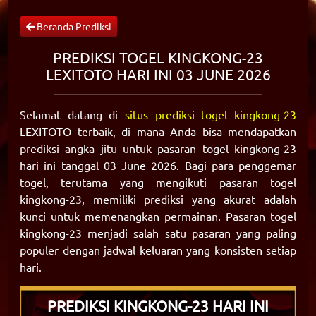
Beranda Prediksi
PREDIKSI TOGEL KINGKONG-23
LEXITOTO HARI INI 03 JUNE 2026
Selamat datang di
situs prediksi togel kingkong-23
LEXITOTO terbaik, di mana Anda bisa mendapatkan
prediksi angka jitu untuk pasaran togel kingkong-23
hari ini tanggal 03 June 2026. Bagi para penggemar
togel, terutama yang mengikuti pasaran togel
kingkong-23, memiliki prediksi yang akurat adalah
kunci untuk memenangkan permainan. Pasaran togel
kingkong-23 menjadi salah satu pasaran yang paling
populer dengan jadwal keluaran yang konsisten setiap
hari.
PREDIKSI KINGKONG-23 HARI INI