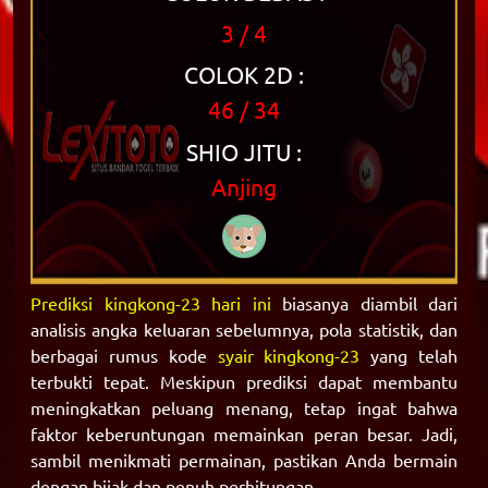
3 / 4
COLOK 2D :
46 / 34
SHIO JITU :
Anjing
Prediksi kingkong-23 hari ini
biasanya diambil dari
analisis angka keluaran sebelumnya, pola statistik, dan
berbagai rumus kode
syair kingkong-23
yang telah
terbukti tepat. Meskipun prediksi dapat membantu
meningkatkan peluang menang, tetap ingat bahwa
faktor keberuntungan memainkan peran besar. Jadi,
sambil menikmati permainan, pastikan Anda bermain
dengan bijak dan penuh perhitungan.