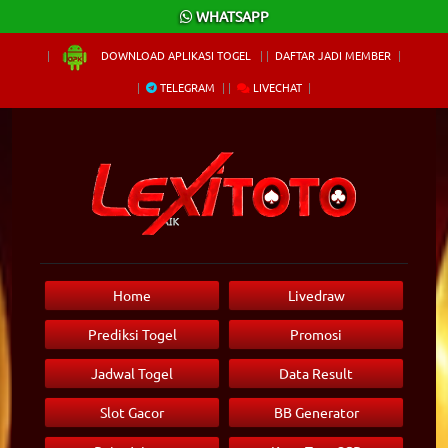
×
WHATSAPP
DOWNLOAD APLIKASI TOGEL
DAFTAR JADI MEMBER
TELEGRAM
LIVECHAT
Home
Livedraw
Prediksi Togel
Promosi
Jadwal Togel
Data Result
Slot Gacor
BB Generator