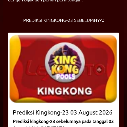
PREDIKSI KINGKONG-23 SEBELUMNYA:
Prediksi
Kingkong-23
03 August 2026
Prediksi kingkong-23 sebelumnya pada tanggal 03