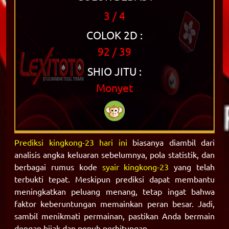
3 / 4
COLOK 2D :
92 / 39
SHIO JITU :
Monyet
Prediksi kingkong-23 hari ini
biasanya diambil dari
analisis angka keluaran sebelumnya, pola statistik, dan
berbagai rumus kode
syair kingkong-23
yang telah
terbukti tepat. Meskipun prediksi dapat membantu
meningkatkan peluang menang, tetap ingat bahwa
faktor keberuntungan memainkan peran besar. Jadi,
sambil menikmati permainan, pastikan Anda bermain
dengan bijak dan penuh perhitungan.