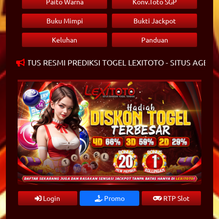
Paito Warna
Konv.Toto SGP
Buku Mimpi
Bukti Jackpot
Keluhan
Panduan
DI SITUS RESMI PREDIKSI TOGEL LEXITOTO - SITUS AGEN 
Login
Promo
RTP Slot