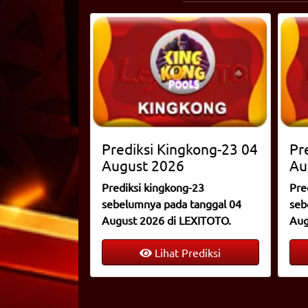
kong-23
05
Prediksi
Kingkong-23
04
Pr
August 2026
Au
g-23
Prediksi kingkong-23
Pre
tanggal 05
sebelumnya pada tanggal 04
seb
EXITOTO.
August 2026 di LEXITOTO.
Aug
rediksi
Lihat Prediksi