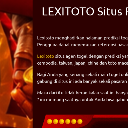
LEXITOTO Situs R
Lexitoto menghadirkan halaman prediksi tog
Pengguna dapat menemukan referensi pasaran
Lexitoto
situs agen togel dengan prediksi yan
cambodia, taiwan, japan, china dan toto maca
Bagi Anda yang senang sekali main togel onl
gabung di situs ini ada banyak sekali pasara
Maka dari itu tidak heran kalau saat ini ba
? ini memang saatnya untuk Anda bisa gabun