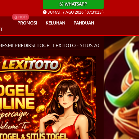
WHATSAPP
JUMAT
, 7 AGU 2026
(
07
:
31
:
26
)
HOT!
PROMOSI
KELUHAN
PANDUAN
T
 PREDIKSI TOGEL LEXITOTO - SITUS AGEN TOGEL DENGAN P