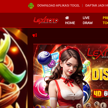
DOWNLOAD APLIKASI TOGEL
DAFTAR JADI 
LIVE
PR
HOME
DRAW
TO