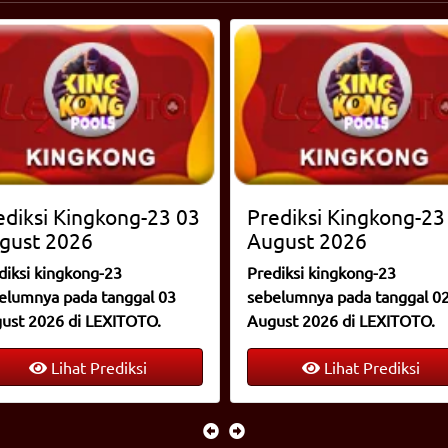
ediksi
Kingkong-23
03
Prediksi
Kingkong-23
gust 2026
August 2026
diksi kingkong-23
Prediksi kingkong-23
elumnya pada tanggal 03
sebelumnya pada tanggal 0
ust 2026 di LEXITOTO.
August 2026 di LEXITOTO.
Lihat Prediksi
Lihat Prediksi