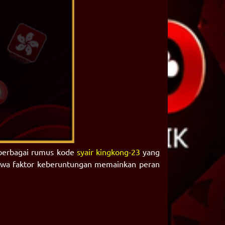
n berbagai rumus kode
syair kingkong-23
yang
ahwa faktor keberuntungan memainkan peran