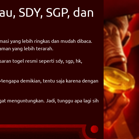
au, SDY, SGP, dan
asi yang lebih ringkas dan mudah dibaca.
man yang lebih terarah.
aran togel resmi seperti sdy, sgp, hk,
. Mengapa demikian, tentu saja karena dengan
gat menguntungkan. Jadi, tunggu apa lagi sih