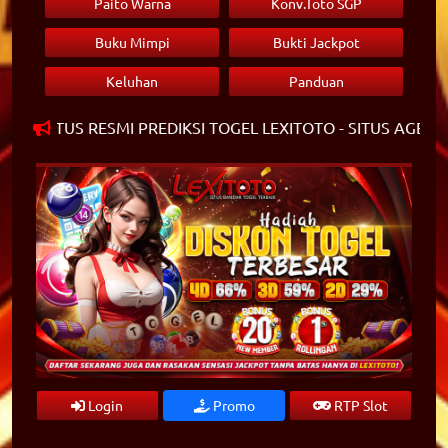
Paito Warna
Konv.Toto SGP
Buku Mimpi
Bukti Jackpot
Keluhan
Panduan
DI SITUS RESMI PREDIKSI TOGEL LEXITOTO - SITUS AGEN 
Login
Promo
RTP Slot