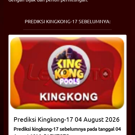
PREDIKSI KINGKONG-17 SEBELUMNYA:
Prediksi
Kingkong-17
04 August 2026
Prediksi kingkong-17 sebelumnya pada tanggal 04