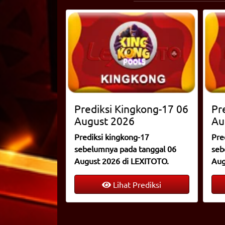
kong-17
07
Prediksi
Kingkong-17
06
Pr
August 2026
Au
g-17
Prediksi kingkong-17
Pre
tanggal 07
sebelumnya pada tanggal 06
seb
EXITOTO.
August 2026 di LEXITOTO.
Aug
rediksi
Lihat Prediksi