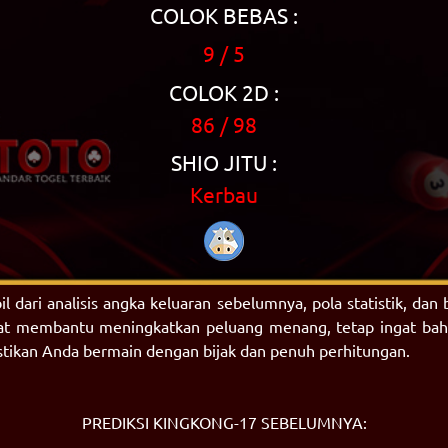
COLOK BEBAS :
9 / 5
COLOK 2D :
86 / 98
SHIO JITU :
Kerbau
l dari analisis angka keluaran sebelumnya, pola statistik, da
dapat membantu meningkatkan peluang menang, tetap ingat b
astikan Anda bermain dengan bijak dan penuh perhitungan.
PREDIKSI KINGKONG-17 SEBELUMNYA: