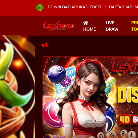
DOWNLOAD APLIKASI TOGEL
DAFTAR JADI 
LIVE
PR
HOME
DRAW
TO