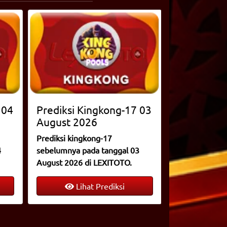
04
Prediksi
Kingkong-17
03
Prediksi
Ki
August 2026
August 20
Prediksi kingkong-17
Prediksi king
4
sebelumnya pada tanggal 03
sebelumnya pa
August 2026 di LEXITOTO.
August 2026 d
Lihat Prediksi
Liha