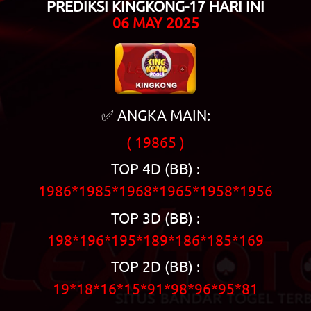
PREDIKSI KINGKONG-17 HARI INI
06 MAY 2025
✅ ANGKA MAIN:
( 19865 )
TOP 4D (BB) :
1986*1985*1968*1965*1958*1956
TOP 3D (BB) :
198*196*195*189*186*185*169
TOP 2D (BB) :
19*18*16*15*91*98*96*95*81