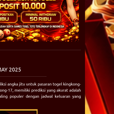
MAY 2025
si angka jitu untuk pasaran togel kingkong-
ong-17, memiliki prediksi yang akurat adalah
ling populer dengan jadwal keluaran yang