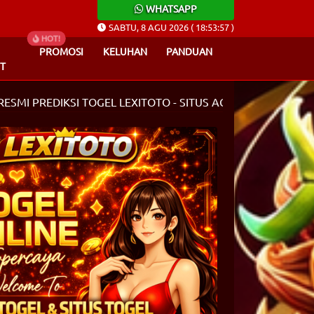
WHATSAPP
SABTU
, 8 AGU 2026
(
18
:
53
:
58
)
HOT!
PROMOSI
KELUHAN
PANDUAN
T
 PREDIKSI TOGEL LEXITOTO - SITUS AGEN TOGEL DENGAN P