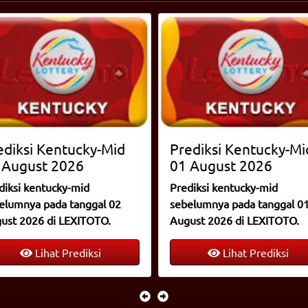
ediksi
Kentucky-Mid
Prediksi
Kentucky-Mi
 August 2026
01 August 2026
diksi kentucky-mid
Prediksi kentucky-mid
elumnya pada tanggal 02
sebelumnya pada tanggal 0
ust 2026 di LEXITOTO.
August 2026 di LEXITOTO.
Lihat Prediksi
Lihat Prediksi