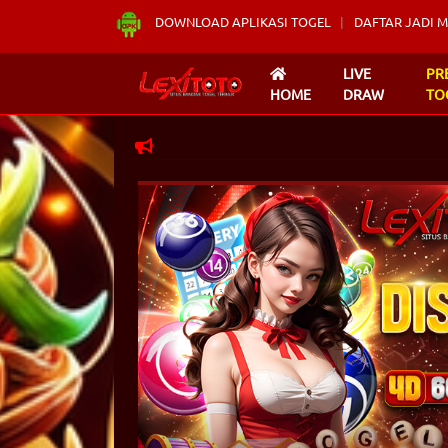
DOWNLOAD APLIKASI TOGEL
DAFTAR JADI 
LIVE
PR
HOME
DRAW
TO