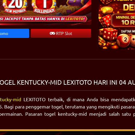
omo
RTP Slot
TOGEL KENTUCKY-MID LEXITOTO HARI INI 04 A
ntucky-mid
LEXITOTO terbaik, di mana Anda bisa mendapatkan
5. Bagi para penggemar togel, terutama yang mengikuti pasara
ermainan. Pasaran togel kentucky-mid menjadi salah satu p