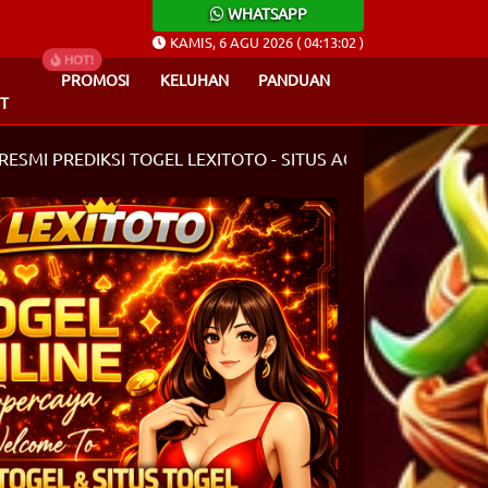
WHATSAPP
KAMIS
, 6 AGU 2026
(
04
:
13
:
03
)
HOT!
PROMOSI
KELUHAN
PANDUAN
T
 PREDIKSI TOGEL LEXITOTO - SITUS AGEN TOGEL DENGAN P