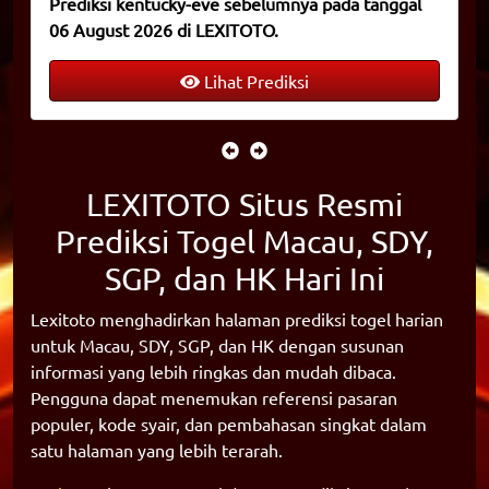
Prediksi kentucky-eve sebelumnya pada tanggal
06 August 2026 di LEXITOTO.
Lihat Prediksi
LEXITOTO Situs Resmi
Prediksi Togel Macau, SDY,
SGP, dan HK Hari Ini
Lexitoto menghadirkan halaman prediksi togel harian
untuk Macau, SDY, SGP, dan HK dengan susunan
informasi yang lebih ringkas dan mudah dibaca.
Pengguna dapat menemukan referensi pasaran
populer, kode syair, dan pembahasan singkat dalam
satu halaman yang lebih terarah.