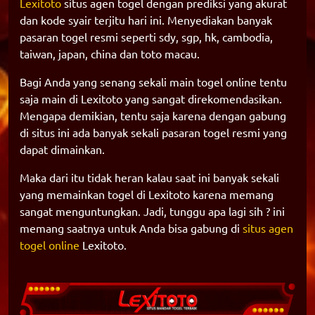
Lexitoto
situs agen togel dengan prediksi yang akurat
dan kode syair terjitu hari ini. Menyediakan banyak
pasaran togel resmi seperti sdy, sgp, hk, cambodia,
taiwan, japan, china dan toto macau.
Bagi Anda yang senang sekali main togel online tentu
saja main di Lexitoto yang sangat direkomendasikan.
Mengapa demikian, tentu saja karena dengan gabung
di situs ini ada banyak sekali pasaran togel resmi yang
dapat dimainkan.
Maka dari itu tidak heran kalau saat ini banyak sekali
yang memainkan togel di Lexitoto karena memang
sangat menguntungkan. Jadi, tunggu apa lagi sih ? ini
memang saatnya untuk Anda bisa gabung di
situs agen
togel online
Lexitoto.