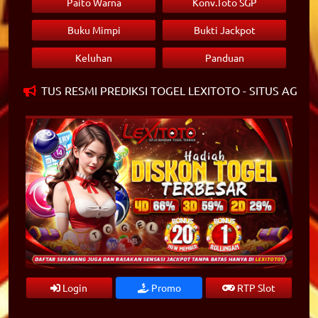
Paito Warna
Konv.Toto SGP
Buku Mimpi
Bukti Jackpot
Keluhan
Panduan
DI SITUS RESMI PREDIKSI TOGEL LEXITOTO - SITUS AGEN 
Login
Promo
RTP Slot