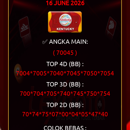
16 JUNE 2026
✅ ANGKA MAIN:
( 70045 )
TOP 4D (BB) :
7004*7005*7040*7045*7050*7054
TOP 3D (BB) :
700*704*705*740*745*750*754
TOP 2D (BB) :
70*74*75*07*00*04*05*47*40
COLOK BEBAS :