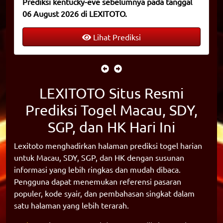
Prediksi kentucky-eve sebelumnya pada tanggal
06 August 2026 di LEXITOTO.
Lihat Prediksi
LEXITOTO Situs Resmi
Prediksi Togel Macau, SDY,
SGP, dan HK Hari Ini
Lexitoto menghadirkan halaman prediksi togel harian
untuk Macau, SDY, SGP, dan HK dengan susunan
informasi yang lebih ringkas dan mudah dibaca.
Pengguna dapat menemukan referensi pasaran
populer, kode syair, dan pembahasan singkat dalam
satu halaman yang lebih terarah.