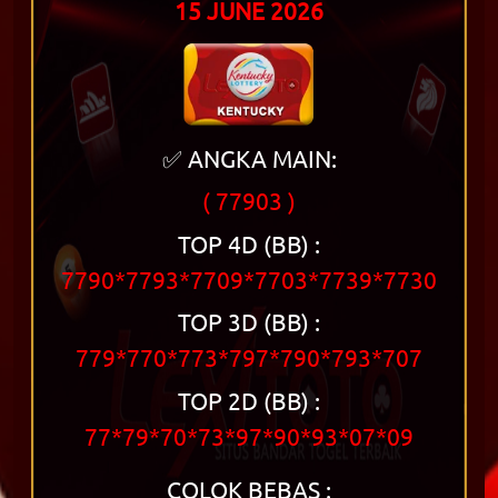
15 JUNE 2026
✅ ANGKA MAIN:
( 77903 )
TOP 4D (BB) :
7790*7793*7709*7703*7739*7730
TOP 3D (BB) :
779*770*773*797*790*793*707
TOP 2D (BB) :
77*79*70*73*97*90*93*07*09
COLOK BEBAS :