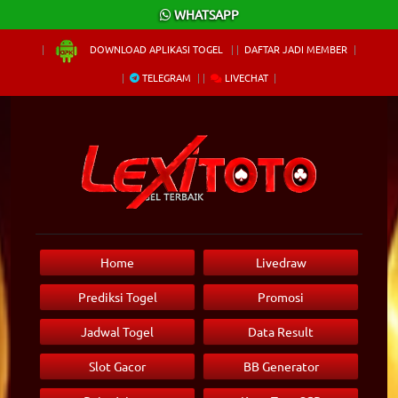
×
WHATSAPP
DOWNLOAD APLIKASI TOGEL
DAFTAR JADI MEMBER
TELEGRAM
LIVECHAT
Home
Livedraw
Prediksi Togel
Promosi
Jadwal Togel
Data Result
Slot Gacor
BB Generator