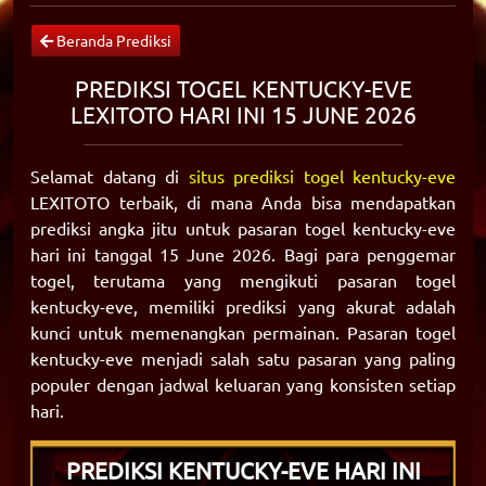
Beranda Prediksi
PREDIKSI TOGEL KENTUCKY-EVE
LEXITOTO HARI INI 15 JUNE 2026
Selamat datang di
situs prediksi togel kentucky-eve
LEXITOTO terbaik, di mana Anda bisa mendapatkan
prediksi angka jitu untuk pasaran togel kentucky-eve
hari ini tanggal 15 June 2026. Bagi para penggemar
togel, terutama yang mengikuti pasaran togel
kentucky-eve, memiliki prediksi yang akurat adalah
kunci untuk memenangkan permainan. Pasaran togel
kentucky-eve menjadi salah satu pasaran yang paling
populer dengan jadwal keluaran yang konsisten setiap
hari.
PREDIKSI KENTUCKY-EVE HARI INI