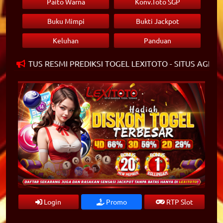
Paito Warna
Konv.Toto SGP
Buku Mimpi
Bukti Jackpot
Keluhan
Panduan
DI SITUS RESMI PREDIKSI TOGEL LEXITOTO - SITUS AGEN 
Login
Promo
RTP Slot