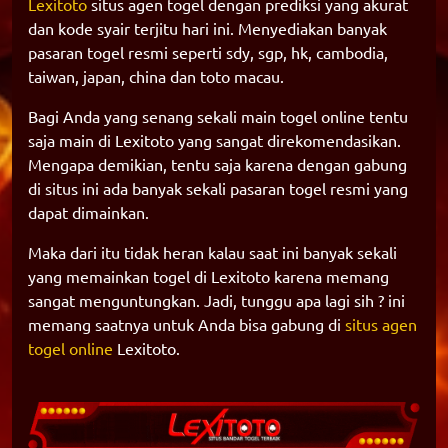
Lexitoto
situs agen togel dengan prediksi yang akurat
dan kode syair terjitu hari ini. Menyediakan banyak
pasaran togel resmi seperti sdy, sgp, hk, cambodia,
taiwan, japan, china dan toto macau.
Bagi Anda yang senang sekali main togel online tentu
saja main di Lexitoto yang sangat direkomendasikan.
Mengapa demikian, tentu saja karena dengan gabung
di situs ini ada banyak sekali pasaran togel resmi yang
dapat dimainkan.
Maka dari itu tidak heran kalau saat ini banyak sekali
yang memainkan togel di Lexitoto karena memang
sangat menguntungkan. Jadi, tunggu apa lagi sih ? ini
memang saatnya untuk Anda bisa gabung di
situs agen
togel online
Lexitoto.