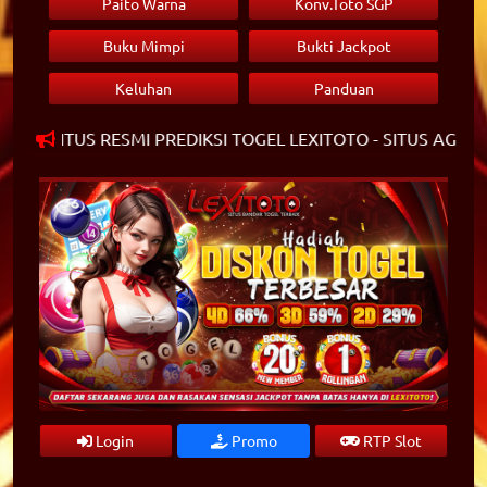
Paito Warna
Konv.Toto SGP
Buku Mimpi
Bukti Jackpot
Keluhan
Panduan
 DI SITUS RESMI PREDIKSI TOGEL LEXITOTO - SITUS AGEN
Login
Promo
RTP Slot