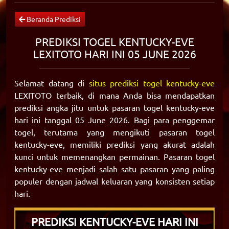
Beranda Prediksi
PREDIKSI TOGEL KENTUCKY-EVE
LEXITOTO HARI INI 05 JUNE 2026
Selamat datang di
situs prediksi togel kentucky-eve
LEXITOTO terbaik, di mana Anda bisa mendapatkan
prediksi angka jitu untuk pasaran togel kentucky-eve
hari ini tanggal 05 June 2026. Bagi para penggemar
togel, terutama yang mengikuti pasaran togel
kentucky-eve, memiliki prediksi yang akurat adalah
kunci untuk memenangkan permainan. Pasaran togel
kentucky-eve menjadi salah satu pasaran yang paling
populer dengan jadwal keluaran yang konsisten setiap
hari.
PREDIKSI KENTUCKY-EVE HARI INI