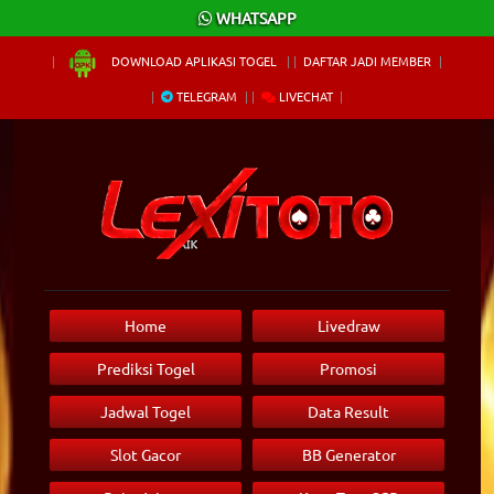
×
WHATSAPP
DOWNLOAD APLIKASI TOGEL
DAFTAR JADI MEMBER
TELEGRAM
LIVECHAT
Home
Livedraw
Prediksi Togel
Promosi
Jadwal Togel
Data Result
Slot Gacor
BB Generator