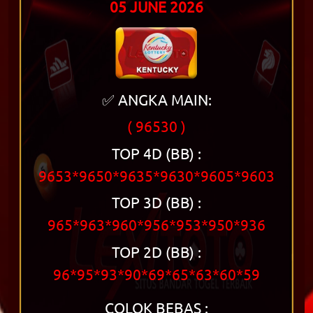
05 JUNE 2026
✅ ANGKA MAIN:
( 96530 )
TOP 4D (BB) :
9653*9650*9635*9630*9605*9603
TOP 3D (BB) :
965*963*960*956*953*950*936
TOP 2D (BB) :
96*95*93*90*69*65*63*60*59
COLOK BEBAS :