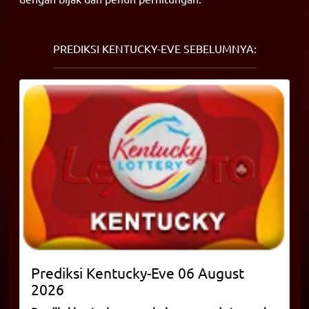
PREDIKSI KENTUCKY-EVE SEBELUMNYA:
Prediksi
Kentucky-Eve
06 August
2026