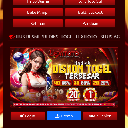
Paito Warna
Konv.Toto SGP
Buku Mimpi
Bukti Jackpot
Keluhan
Panduan
DI SITUS RESMI PREDIKSI TOGEL LEXITOTO - SITUS AGEN 
Login
Promo
RTP Slot