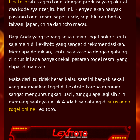
Lexitoto
situs agen togel dengan prediksi yang akurat
dan kode syair terjitu hari ini. Menyediakan banyak
pasaran togel resmi seperti sdy, sgp, hk, cambodia,
taiwan, japan, china dan toto macau.
Bagi Anda yang senang sekali main togel online tentu
saja main di Lexitoto yang sangat direkomendasikan.
Mengapa demikian, tentu saja karena dengan gabung
di situs ini ada banyak sekali pasaran togel resmi yang
dapat dimainkan.
Maka dari itu tidak heran kalau saat ini banyak sekali
yang memainkan togel di Lexitoto karena memang
sangat menguntungkan. Jadi, tunggu apa lagi sih ? ini
memang saatnya untuk Anda bisa gabung di
situs agen
togel online
Lexitoto.