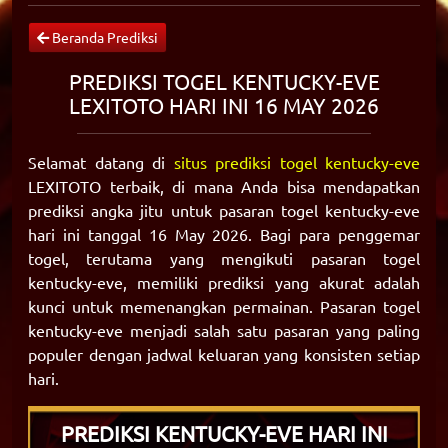
Beranda Prediksi
PREDIKSI TOGEL KENTUCKY-EVE
LEXITOTO HARI INI 16 MAY 2026
Selamat datang di
situs prediksi togel kentucky-eve
LEXITOTO terbaik, di mana Anda bisa mendapatkan
prediksi angka jitu untuk pasaran togel kentucky-eve
hari ini tanggal 16 May 2026. Bagi para penggemar
togel, terutama yang mengikuti pasaran togel
kentucky-eve, memiliki prediksi yang akurat adalah
kunci untuk memenangkan permainan. Pasaran togel
kentucky-eve menjadi salah satu pasaran yang paling
populer dengan jadwal keluaran yang konsisten setiap
hari.
PREDIKSI KENTUCKY-EVE HARI INI