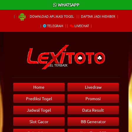
×
WHATSAPP
DOWNLOAD APLIKASI TOGEL
DAFTAR JADI MEMBER
TELEGRAM
LIVECHAT
Home
Livedraw
Prediksi Togel
Promosi
Jadwal Togel
Data Result
Slot Gacor
BB Generator