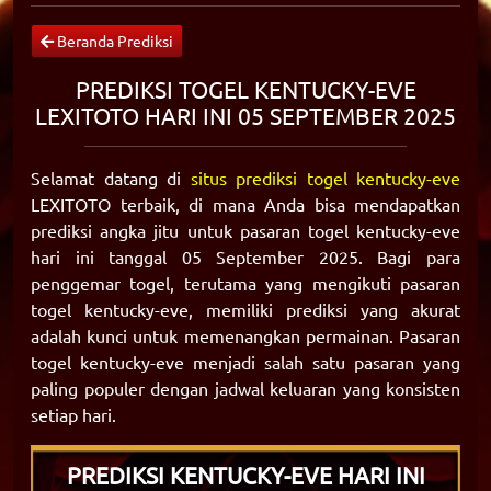
Beranda Prediksi
PREDIKSI TOGEL KENTUCKY-EVE
LEXITOTO HARI INI 05 SEPTEMBER 2025
Selamat datang di
situs prediksi togel kentucky-eve
LEXITOTO terbaik, di mana Anda bisa mendapatkan
prediksi angka jitu untuk pasaran togel kentucky-eve
hari ini tanggal 05 September 2025. Bagi para
penggemar togel, terutama yang mengikuti pasaran
togel kentucky-eve, memiliki prediksi yang akurat
adalah kunci untuk memenangkan permainan. Pasaran
togel kentucky-eve menjadi salah satu pasaran yang
paling populer dengan jadwal keluaran yang konsisten
setiap hari.
PREDIKSI KENTUCKY-EVE HARI INI