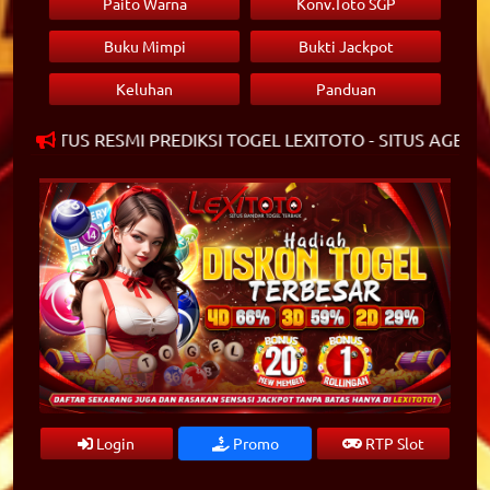
Paito Warna
Konv.Toto SGP
Buku Mimpi
Bukti Jackpot
Keluhan
Panduan
DI SITUS RESMI PREDIKSI TOGEL LEXITOTO - SITUS AGEN 
Login
Promo
RTP Slot