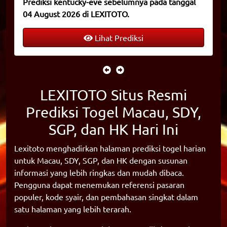
Prediksi kentucky-eve sebelumnya pada tanggal
04 August 2026 di LEXITOTO.
Lihat Prediksi
LEXITOTO Situs Resmi
Prediksi Togel Macau, SDY,
SGP, dan HK Hari Ini
Lexitoto menghadirkan halaman prediksi togel harian
untuk Macau, SDY, SGP, dan HK dengan susunan
informasi yang lebih ringkas dan mudah dibaca.
Pengguna dapat menemukan referensi pasaran
populer, kode syair, dan pembahasan singkat dalam
satu halaman yang lebih terarah.