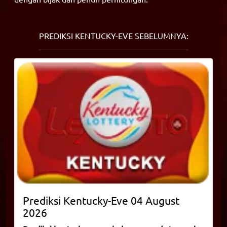
PREDIKSI KENTUCKY-EVE SEBELUMNYA:
Prediksi
Kentucky-Eve
04 August
2026