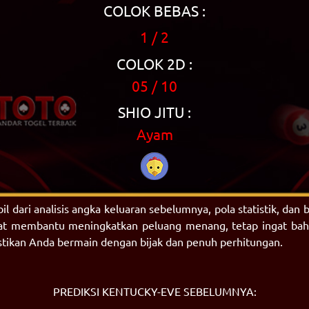
COLOK BEBAS :
1 / 2
COLOK 2D :
05 / 10
SHIO JITU :
Ayam
il dari analisis angka keluaran sebelumnya, pola statistik, da
dapat membantu meningkatkan peluang menang, tetap ingat b
astikan Anda bermain dengan bijak dan penuh perhitungan.
PREDIKSI KENTUCKY-EVE SEBELUMNYA: