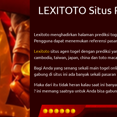
LEXITOTO Situs R
Lexitoto menghadirkan halaman prediksi tog
Pengguna dapat menemukan referensi pasaran
Lexitoto
situs agen togel dengan prediksi yan
cambodia, taiwan, japan, china dan toto maca
Bagi Anda yang senang sekali main togel onl
gabung di situs ini ada banyak sekali pasara
Maka dari itu tidak heran kalau saat ini ba
? ini memang saatnya untuk Anda bisa gabun