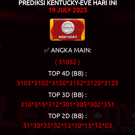
PREDIKSI KENTUCKY-EVE HARI INI
19 JULY 2025
✅ ANGKA MAIN:
( 31052 )
TOP 4D (BB) :
3105*3102*3150*3152*3120*3125
TOP 3D (BB) :
310*315*312*301*305*302*351
TOP 2D (BB) :
31*30*35*32*13*10*15*12*03