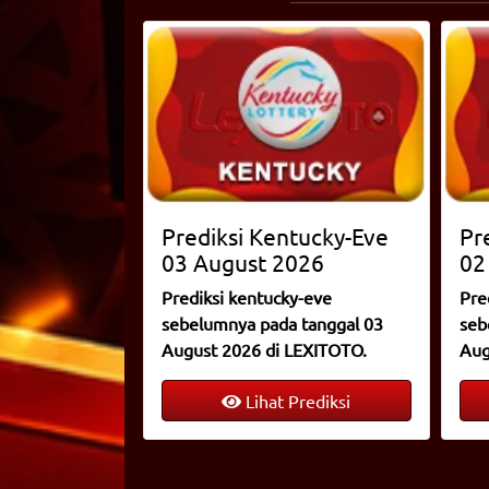
ucky-Eve
Prediksi
Kentucky-Eve
Pr
026
03 August 2026
02
y-eve
Prediksi kentucky-eve
Pre
tanggal 04
sebelumnya pada tanggal 03
seb
EXITOTO.
August 2026 di LEXITOTO.
Aug
rediksi
Lihat Prediksi