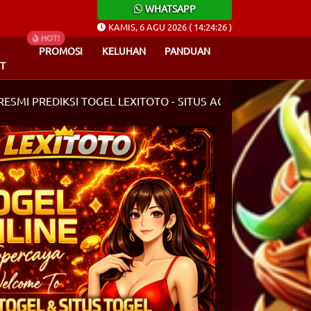
WHATSAPP
KAMIS
, 6 AGU 2026
(
14
:
24
:
27
)
HOT!
PROMOSI
KELUHAN
PANDUAN
T
 PREDIKSI TOGEL LEXITOTO - SITUS AGEN TOGEL DENGAN P