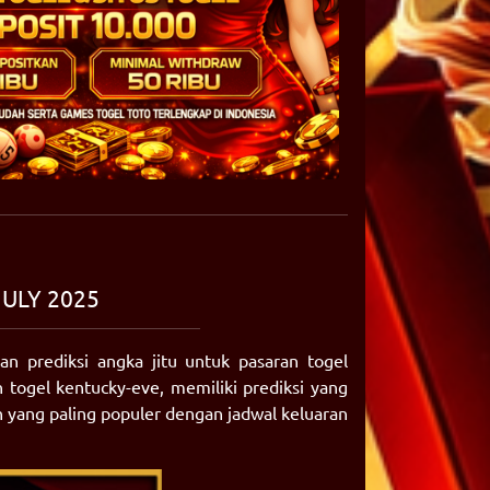
JULY 2025
 prediksi angka jitu untuk pasaran togel
 togel kentucky-eve, memiliki prediksi yang
 yang paling populer dengan jadwal keluaran