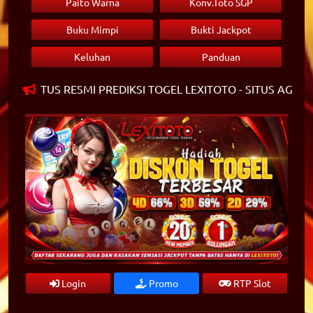
Paito Warna
Konv.Toto SGP
Buku Mimpi
Bukti Jackpot
Keluhan
Panduan
DI SITUS RESMI PREDIKSI TOGEL LEXITOTO - SITUS AGEN 
Login
Promo
RTP Slot