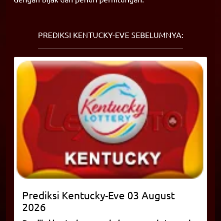
PREDIKSI KENTUCKY-EVE SEBELUMNYA:
Prediksi
Kentucky-Eve
03 August
2026