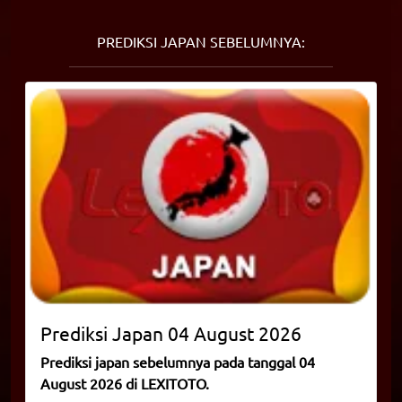
PREDIKSI JAPAN SEBELUMNYA:
Prediksi
Japan
04 August 2026
Prediksi japan sebelumnya pada tanggal 04
August 2026 di LEXITOTO.