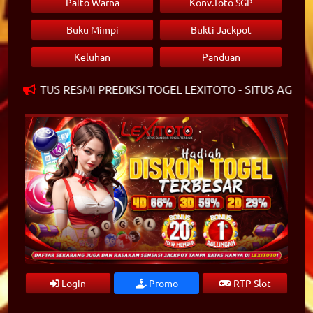
Paito Warna
Konv.Toto SGP
Buku Mimpi
Bukti Jackpot
Keluhan
Panduan
 DI SITUS RESMI PREDIKSI TOGEL LEXITOTO - SITUS AGEN
Login
Promo
RTP Slot