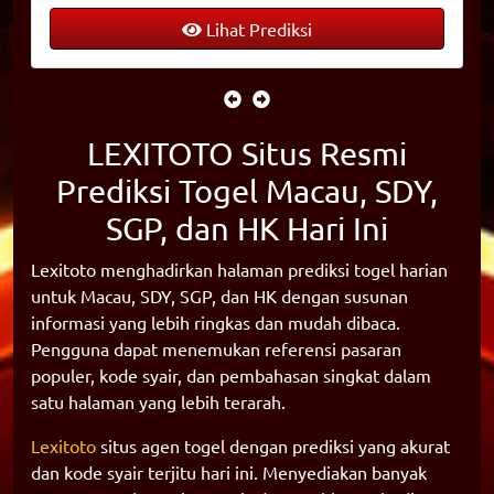
Lihat Prediksi
LEXITOTO Situs Resmi
Prediksi Togel Macau, SDY,
SGP, dan HK Hari Ini
Lexitoto menghadirkan halaman prediksi togel harian
untuk Macau, SDY, SGP, dan HK dengan susunan
informasi yang lebih ringkas dan mudah dibaca.
Pengguna dapat menemukan referensi pasaran
populer, kode syair, dan pembahasan singkat dalam
satu halaman yang lebih terarah.
Lexitoto
situs agen togel dengan prediksi yang akurat
dan kode syair terjitu hari ini. Menyediakan banyak