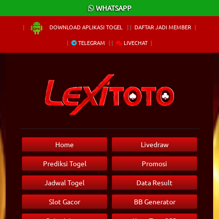
×
WHATSAPP
DOWNLOAD APLIKASI TOGEL
DAFTAR JADI MEMBER
TELEGRAM
LIVECHAT
Home
Livedraw
Prediksi Togel
Promosi
Jadwal Togel
Data Result
Slot Gacor
BB Generator