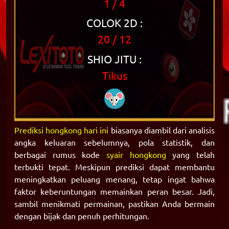
1 / 4
COLOK 2D :
20 / 12
SHIO JITU :
Tikus
Prediksi hongkong hari ini
biasanya diambil dari analisis
angka keluaran sebelumnya, pola statistik, dan
berbagai rumus kode
syair hongkong
yang telah
terbukti tepat. Meskipun prediksi dapat membantu
meningkatkan peluang menang, tetap ingat bahwa
faktor keberuntungan memainkan peran besar. Jadi,
sambil menikmati permainan, pastikan Anda bermain
dengan bijak dan penuh perhitungan.