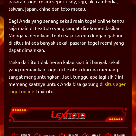
pasaran togel resmi seperti sdy, sgp, hk, cambodia,
taiwan, japan, china dan toto macau.
Bagi Anda yang senang sekali main togel online tentu
saja main di Lexitoto yang sangat direkomendasikan.
Mengapa demikian, tentu saja karena dengan gabung
di situs ini ada banyak sekali pasaran togel resmi yang
dapat dimainkan.
Maka dari itu tidak heran kalau saat ini banyak sekali
yang memainkan togel di Lexitoto karena memang
sangat menguntungkan. Jadi, tunggu apa lagi sih ? ini
memang saatnya untuk Anda bisa gabung di
situs agen
togel online
Lexitoto.