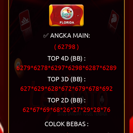
✅ ANGKA MAIN:
( 62798 )
TOP 4D (BB) :
6279*6278*6297*6298*6287*6289
TOP 3D (BB) :
627*629*628*672*679*678*692
TOP 2D (BB) :
62*67*69*68*26*27*29*28*76
COLOK BEBAS :