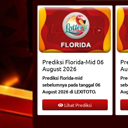
ida-Mid
07
Prediksi
Florida-Mid
06
Pr
August 2026
Au
id
Prediksi florida-mid
Pre
tanggal 07
sebelumnya pada tanggal 06
seb
EXITOTO.
August 2026 di LEXITOTO.
Aug
rediksi
Lihat Prediksi