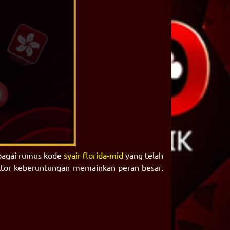
erbagai rumus kode
syair florida-mid
yang telah
ktor keberuntungan memainkan peran besar.