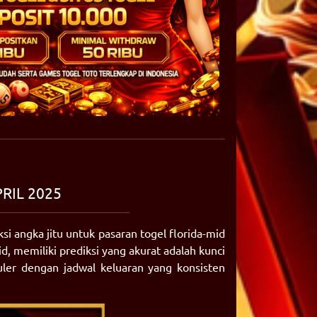
PRIL 2025
 angka jitu untuk pasaran togel florida-mid
d, memiliki prediksi yang akurat adalah kunci
ler dengan jadwal keluaran yang konsisten