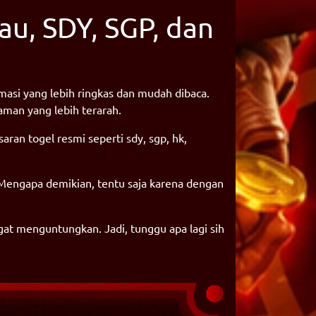
au, SDY, SGP, dan
asi yang lebih ringkas dan mudah dibaca.
man yang lebih terarah.
aran togel resmi seperti sdy, sgp, hk,
. Mengapa demikian, tentu saja karena dengan
gat menguntungkan. Jadi, tunggu apa lagi sih