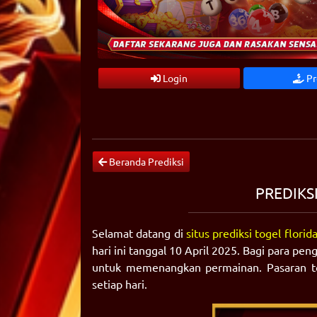
Login
Pr
Beranda Prediksi
PREDIKSI
Selamat datang di
situs prediksi togel florid
hari ini tanggal 10 April 2025. Bagi para pe
untuk memenangkan permainan. Pasaran tog
setiap hari.