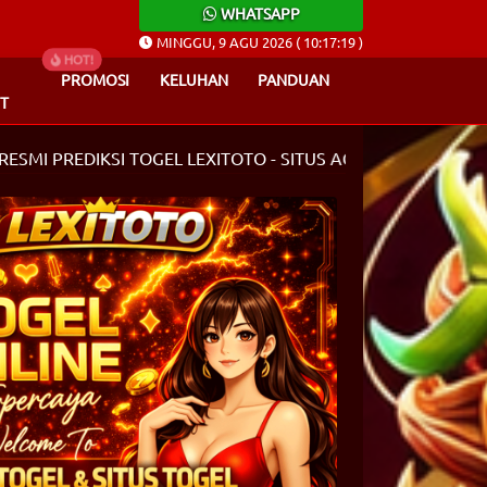
WHATSAPP
MINGGU
, 9 AGU 2026
(
10
:
17
:
20
)
HOT!
PROMOSI
KELUHAN
PANDUAN
T
 PREDIKSI TOGEL LEXITOTO - SITUS AGEN TOGEL DENGAN P