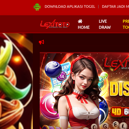
DOWNLOAD APLIKASI TOGEL
DAFTAR JADI 
LIVE
PR
HOME
DRAW
TO