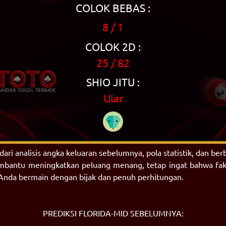
COLOK BEBAS :
8 / 1
COLOK 2D :
25 / 82
SHIO JITU :
Ular
dari analisis angka keluaran sebelumnya, pola statistik, dan b
membantu meningkatkan peluang menang, tetap ingat bahwa fa
 Anda bermain dengan bijak dan penuh perhitungan.
PREDIKSI FLORIDA-MID SEBELUMNYA: