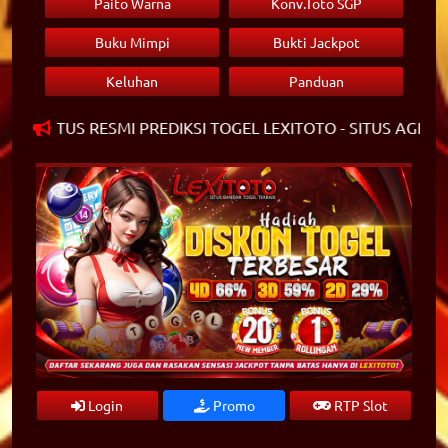
Paito Warna
Konv.Toto SGP
Buku Mimpi
Bukti Jackpot
Keluhan
Panduan
DI SITUS RESMI PREDIKSI TOGEL LEXITOTO - SITUS AGEN 
Login
Promo
RTP Slot