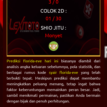
3 / 0
COLOK 2D :
01 / 30
SHIO JITU :
Monyet
Prediksi florida-eve hari ini
biasanya diambil dari
analisis angka keluaran sebelumnya, pola statistik, dan
berbagai rumus kode
syair florida-eve
yang telah
terbukti tepat. Meskipun prediksi dapat membantu
meningkatkan peluang menang, tetap ingat bahwa
faktor keberuntungan memainkan peran besar. Jadi,
sambil menikmati permainan, pastikan Anda bermain
dengan bijak dan penuh perhitungan.