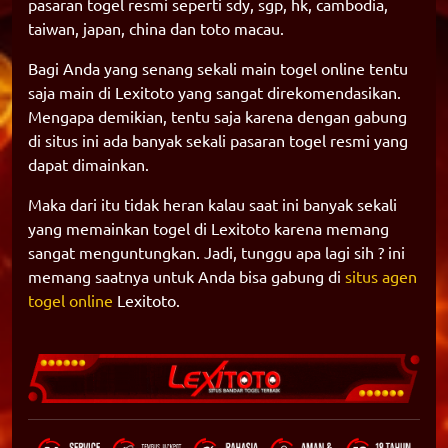
pasaran togel resmi seperti sdy, sgp, hk, cambodia,
taiwan, japan, china dan toto macau.
Bagi Anda yang senang sekali main togel online tentu
saja main di Lexitoto yang sangat direkomendasikan.
Mengapa demikian, tentu saja karena dengan gabung
di situs ini ada banyak sekali pasaran togel resmi yang
dapat dimainkan.
Maka dari itu tidak heran kalau saat ini banyak sekali
yang memainkan togel di Lexitoto karena memang
sangat menguntungkan. Jadi, tunggu apa lagi sih ? ini
memang saatnya untuk Anda bisa gabung di
situs agen
togel online
Lexitoto.