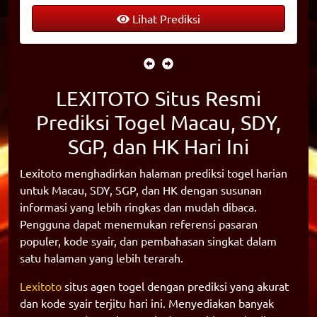
Lihat Prediksi
LEXITOTO Situs Resmi
Prediksi Togel Macau, SDY,
SGP, dan HK Hari Ini
Lexitoto menghadirkan halaman prediksi togel harian
untuk Macau, SDY, SGP, dan HK dengan susunan
informasi yang lebih ringkas dan mudah dibaca.
Pengguna dapat menemukan referensi pasaran
populer, kode syair, dan pembahasan singkat dalam
satu halaman yang lebih terarah.
Lexitoto
situs agen togel dengan prediksi yang akurat
dan kode syair terjitu hari ini. Menyediakan banyak