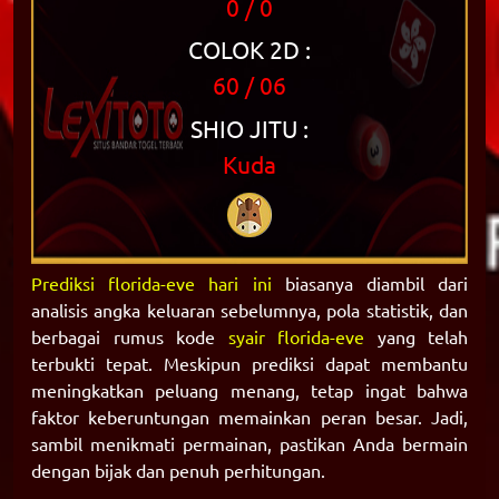
0 / 0
COLOK 2D :
60 / 06
SHIO JITU :
Kuda
Prediksi florida-eve hari ini
biasanya diambil dari
analisis angka keluaran sebelumnya, pola statistik, dan
berbagai rumus kode
syair florida-eve
yang telah
terbukti tepat. Meskipun prediksi dapat membantu
meningkatkan peluang menang, tetap ingat bahwa
faktor keberuntungan memainkan peran besar. Jadi,
sambil menikmati permainan, pastikan Anda bermain
dengan bijak dan penuh perhitungan.