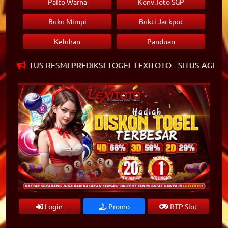
Paito Warna
Konv.Toto SGP
Buku Mimpi
Bukti Jackpot
Keluhan
Panduan
DI SITUS RESMI PREDIKSI TOGEL LEXITOTO - SITUS AGEN 
Login
Promo
RTP Slot