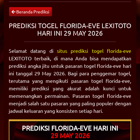
Beranda Prediksi
PREDIKSI TOGEL FLORIDA-EVE LEXITOTO
HARI INI 29 MAY 2026
Selamat datang di
situs prediksi togel florida-eve
LEXITOTO terbaik, di mana Anda bisa mendapatkan
prediksi angka jitu untuk pasaran togel florida-eve hari
ini tanggal 29 May 2026. Bagi para penggemar togel,
terutama yang mengikuti pasaran togel florida-eve,
memiliki prediksi yang akurat adalah kunci untuk
memenangkan permainan. Pasaran togel florida-eve
menjadi salah satu pasaran yang paling populer dengan
jadwal keluaran yang konsisten setiap hari.
PREDIKSI FLORIDA-EVE HARI INI
29 MAY 2026