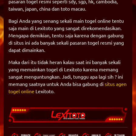
pasaran togel resmi seperti sdy, sgp, hk, cambodia,
taiwan, japan, china dan toto macau.
Bagi Anda yang senang sekali main togel online tentu
saja main di Lexitoto yang sangat direkomendasikan.
Mengapa demikian, tentu saja karena dengan gabung
di situs ini ada banyak sekali pasaran togel resmi yang
dapat dimainkan.
Maka dari itu tidak heran kalau saat ini banyak sekali
yang memainkan togel di Lexitoto karena memang
sangat menguntungkan. Jadi, tunggu apa lagi sih ? ini
memang saatnya untuk Anda bisa gabung di
situs agen
togel online
Lexitoto.