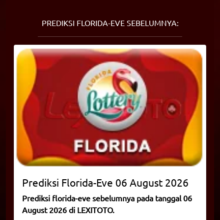
PREDIKSI FLORIDA-EVE SEBELUMNYA:
Prediksi
Florida-Eve
06 August 2026
Prediksi florida-eve sebelumnya pada tanggal 06
August 2026 di LEXITOTO.