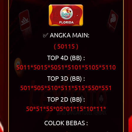
✅ ANGKA MAIN:
( 50115 )
TOP 4D (BB) :
5011*5015*5051*5101*5105*5110
TOP 3D (BB) :
501*505*510*511*515*550*551
TOP 2D (BB) :
50*51*55*05*01*15*10*11*
COLOK BEBAS :