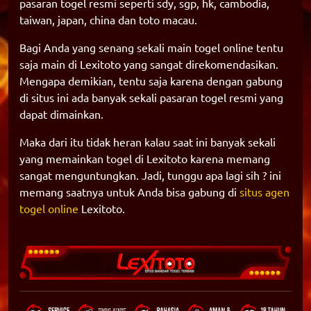
pasaran togel resmi seperti sdy, sgp, hk, cambodia,
taiwan, japan, china dan toto macau.
Bagi Anda yang senang sekali main togel online tentu
saja main di Lexitoto yang sangat direkomendasikan.
Mengapa demikian, tentu saja karena dengan gabung
di situs ini ada banyak sekali pasaran togel resmi yang
dapat dimainkan.
Maka dari itu tidak heran kalau saat ini banyak sekali
yang memainkan togel di Lexitoto karena memang
sangat menguntungkan. Jadi, tunggu apa lagi sih ? ini
memang saatnya untuk Anda bisa gabung di
situs agen
togel online
Lexitoto.