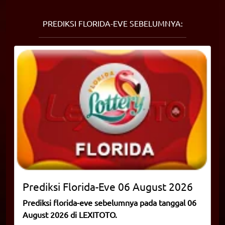
PREDIKSI FLORIDA-EVE SEBELUMNYA:
Prediksi
Florida-Eve
06 August 2026
Prediksi florida-eve sebelumnya pada tanggal 06
August 2026 di LEXITOTO.