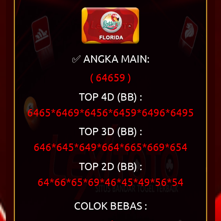
✅ ANGKA MAIN:
( 64659 )
TOP 4D (BB) :
6465*6469*6456*6459*6496*6495
TOP 3D (BB) :
646*645*649*664*665*669*654
TOP 2D (BB) :
64*66*65*69*46*45*49*56*54
COLOK BEBAS :