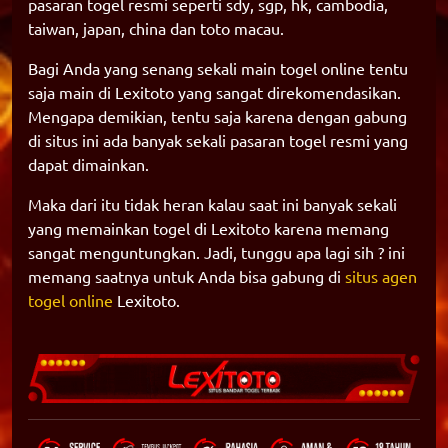
pasaran togel resmi seperti sdy, sgp, hk, cambodia,
taiwan, japan, china dan toto macau.
Bagi Anda yang senang sekali main togel online tentu
saja main di Lexitoto yang sangat direkomendasikan.
Mengapa demikian, tentu saja karena dengan gabung
di situs ini ada banyak sekali pasaran togel resmi yang
dapat dimainkan.
Maka dari itu tidak heran kalau saat ini banyak sekali
yang memainkan togel di Lexitoto karena memang
sangat menguntungkan. Jadi, tunggu apa lagi sih ? ini
memang saatnya untuk Anda bisa gabung di
situs agen
togel online
Lexitoto.