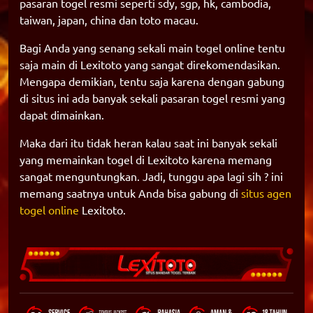
pasaran togel resmi seperti sdy, sgp, hk, cambodia,
taiwan, japan, china dan toto macau.
Bagi Anda yang senang sekali main togel online tentu
saja main di Lexitoto yang sangat direkomendasikan.
Mengapa demikian, tentu saja karena dengan gabung
di situs ini ada banyak sekali pasaran togel resmi yang
dapat dimainkan.
Maka dari itu tidak heran kalau saat ini banyak sekali
yang memainkan togel di Lexitoto karena memang
sangat menguntungkan. Jadi, tunggu apa lagi sih ? ini
memang saatnya untuk Anda bisa gabung di
situs agen
togel online
Lexitoto.