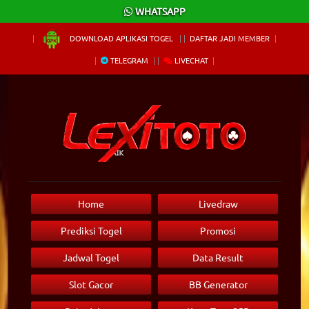
×
WHATSAPP
DOWNLOAD APLIKASI TOGEL
DAFTAR JADI MEMBER
TELEGRAM
LIVECHAT
Home
Livedraw
Prediksi Togel
Promosi
Jadwal Togel
Data Result
Slot Gacor
BB Generator