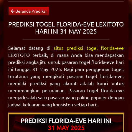
Beranda Prediksi
PREDIKSI TOGEL FLORIDA-EVE LEXITOTO
HARI INI 31 MAY 2025
Selamat datang di
situs prediksi togel florida-eve
LEXITOTO terbaik, di mana Anda bisa mendapatkan
prediksi angka jitu untuk pasaran togel florida-eve hari
ini tanggal 31 May 2025. Bagi para penggemar togel,
terutama yang mengikuti pasaran togel florida-eve,
memiliki prediksi yang akurat adalah kunci untuk
memenangkan permainan. Pasaran togel florida-eve
menjadi salah satu pasaran yang paling populer dengan
jadwal keluaran yang konsisten setiap hari.
PREDIKSI FLORIDA-EVE HARI INI
31 MAY 2025