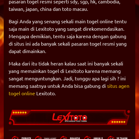
pasaran togel resmi seperti sdy, sgp, hk, cambodia,
taiwan, japan, china dan toto macau.
Bagi Anda yang senang sekali main togel online tentu
saja main di Lexitoto yang sangat direkomendasikan.
Mengapa demikian, tentu saja karena dengan gabung
di situs ini ada banyak sekali pasaran togel resmi yang
dapat dimainkan.
Maka dari itu tidak heran kalau saat ini banyak sekali
yang memainkan togel di Lexitoto karena memang
sangat menguntungkan. Jadi, tunggu apa lagi sih ? ini
memang saatnya untuk Anda bisa gabung di
situs agen
togel online
Lexitoto.