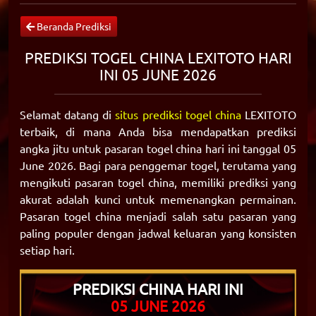
Beranda Prediksi
PREDIKSI TOGEL CHINA LEXITOTO HARI
INI 05 JUNE 2026
Selamat datang di
situs prediksi togel china
LEXITOTO
terbaik, di mana Anda bisa mendapatkan prediksi
angka jitu untuk pasaran togel china hari ini tanggal 05
June 2026. Bagi para penggemar togel, terutama yang
mengikuti pasaran togel china, memiliki prediksi yang
akurat adalah kunci untuk memenangkan permainan.
Pasaran togel china menjadi salah satu pasaran yang
paling populer dengan jadwal keluaran yang konsisten
setiap hari.
PREDIKSI CHINA HARI INI
05 JUNE 2026