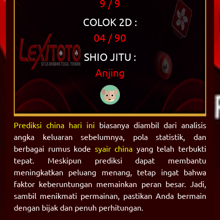
9 / 9
COLOK 2D :
04 / 90
SHIO JITU :
Anjing
Prediksi china hari ini
biasanya diambil dari analisis
angka keluaran sebelumnya, pola statistik, dan
berbagai rumus kode
syair china
yang telah terbukti
tepat. Meskipun prediksi dapat membantu
meningkatkan peluang menang, tetap ingat bahwa
faktor keberuntungan memainkan peran besar. Jadi,
sambil menikmati permainan, pastikan Anda bermain
dengan bijak dan penuh perhitungan.