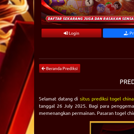
Login
Pr
Beranda Prediksi
PRED
Selamat datang di
situs prediksi togel china
tanggal 26 July 2025. Bagi para penggemar
memenangkan permainan. Pasaran togel china 