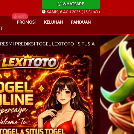
WHATSAPP
KAMIS
, 6 AGU 2026
(
15
:
31
:
44
)
HOT!
PROMOSI
KELUHAN
PANDUAN
T
I PREDIKSI TOGEL LEXITOTO - SITUS AGEN TOGEL DENGAN 