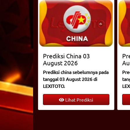
a
04
Prediksi
China
03
Pr
August 2026
Au
ebelumnya pada
Prediksi china sebelumnya pada
Pre
t 2026 di
tanggal 03 August 2026 di
tan
LEXITOTO.
LEX
rediksi
Lihat Prediksi