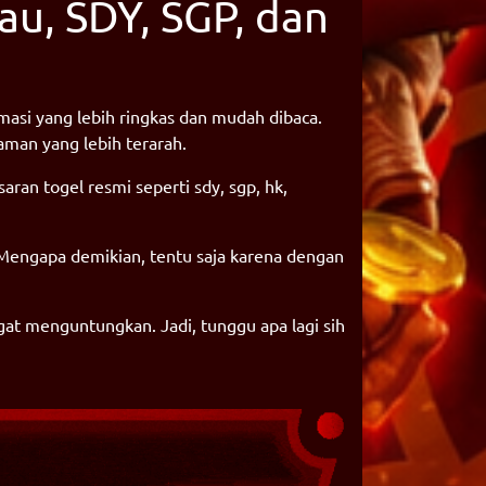
au, SDY, SGP, dan
asi yang lebih ringkas dan mudah dibaca.
man yang lebih terarah.
aran togel resmi seperti sdy, sgp, hk,
. Mengapa demikian, tentu saja karena dengan
gat menguntungkan. Jadi, tunggu apa lagi sih