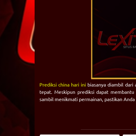
Prediksi china hari ini
biasanya diambil dari 
tepat. Meskipun prediksi dapat membantu
sambil menikmati permainan, pastikan Anda