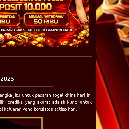
 2025
gka jitu untuk pasaran togel china hari ini
ki prediksi yang akurat adalah kunci untuk
 keluaran yang konsisten setiap hari.