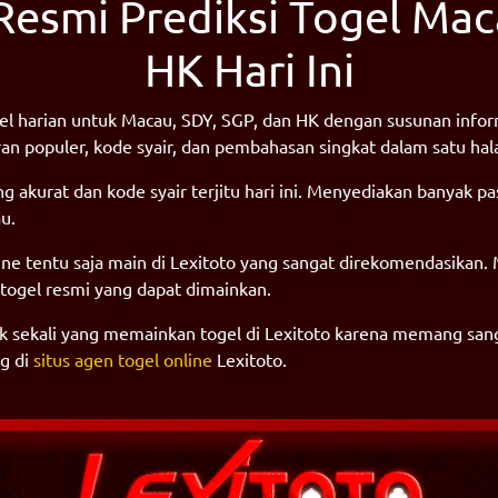
esmi Prediksi Togel Mac
HK Hari Ini
el harian untuk Macau, SDY, SGP, dan HK dengan susunan inform
 populer, kode syair, dan pembahasan singkat dalam satu hala
g akurat dan kode syair terjitu hari ini. Menyediakan banyak pas
u.
ine tentu saja main di Lexitoto yang sangat direkomendasikan
n togel resmi yang dapat dimainkan.
nyak sekali yang memainkan togel di Lexitoto karena memang san
g di
situs agen togel online
Lexitoto.