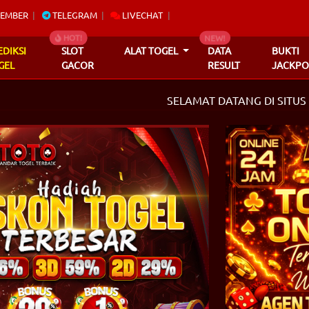
MEMBER
TELEGRAM
LIVECHAT
HOT!
NEW!
EDIKSI
SLOT
ALAT TOGEL
DATA
BUKTI
GEL
GACOR
RESULT
JACKPO
SELAMAT DATANG DI SITUS RESM