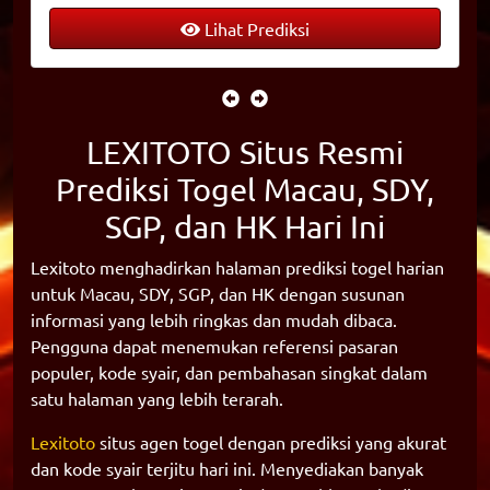
Lihat Prediksi
LEXITOTO Situs Resmi
Prediksi Togel Macau, SDY,
SGP, dan HK Hari Ini
Lexitoto menghadirkan halaman prediksi togel harian
untuk Macau, SDY, SGP, dan HK dengan susunan
informasi yang lebih ringkas dan mudah dibaca.
Pengguna dapat menemukan referensi pasaran
populer, kode syair, dan pembahasan singkat dalam
satu halaman yang lebih terarah.
Lexitoto
situs agen togel dengan prediksi yang akurat
dan kode syair terjitu hari ini. Menyediakan banyak