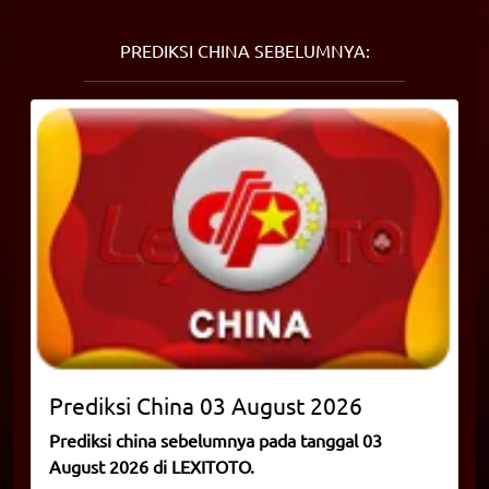
PREDIKSI CHINA SEBELUMNYA:
Prediksi
China
03 August 2026
Prediksi china sebelumnya pada tanggal 03
August 2026 di LEXITOTO.