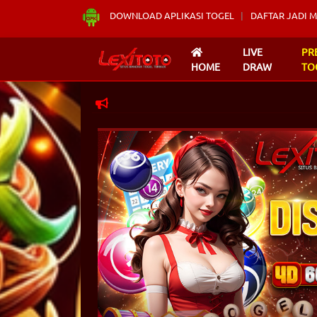
DOWNLOAD APLIKASI TOGEL
DAFTAR JADI 
LIVE
PR
HOME
DRAW
TO