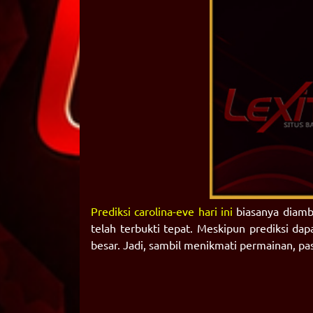
Prediksi carolina-eve hari ini
biasanya diambi
telah terbukti tepat. Meskipun prediksi 
besar. Jadi, sambil menikmati permainan, p