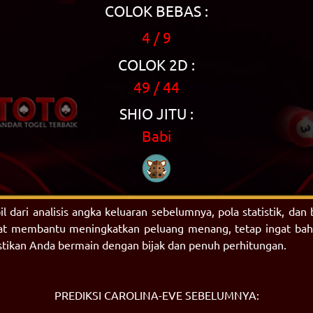
COLOK BEBAS :
4 / 9
COLOK 2D :
49 / 44
SHIO JITU :
Babi
l dari analisis angka keluaran sebelumnya, pola statistik, da
dapat membantu meningkatkan peluang menang, tetap ingat b
astikan Anda bermain dengan bijak dan penuh perhitungan.
PREDIKSI CAROLINA-EVE SEBELUMNYA: