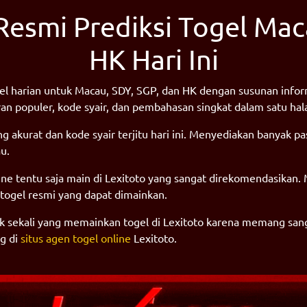
esmi Prediksi Togel Mac
HK Hari Ini
el harian untuk Macau, SDY, SGP, dan HK dengan susunan inform
 populer, kode syair, dan pembahasan singkat dalam satu hala
g akurat dan kode syair terjitu hari ini. Menyediakan banyak pas
u.
ine tentu saja main di Lexitoto yang sangat direkomendasikan
n togel resmi yang dapat dimainkan.
nyak sekali yang memainkan togel di Lexitoto karena memang san
g di
situs agen togel online
Lexitoto.