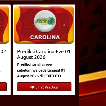
02
Prediksi
Carolina-Eve
01
Prediksi
Ca
August 2026
July 2026
Prediksi carolina-eve
Prediksi carol
2
sebelumnya pada tanggal 01
sebelumnya pa
August 2026 di LEXITOTO.
July 2026 di 
Lihat Prediksi
Liha