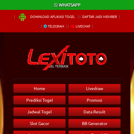
×
WHATSAPP
DOWNLOAD APLIKASI TOGEL
DAFTAR JADI MEMBER
TELEGRAM
LIVECHAT
Home
Livedraw
Prediksi Togel
Promosi
Jadwal Togel
Data Result
Slot Gacor
BB Generator