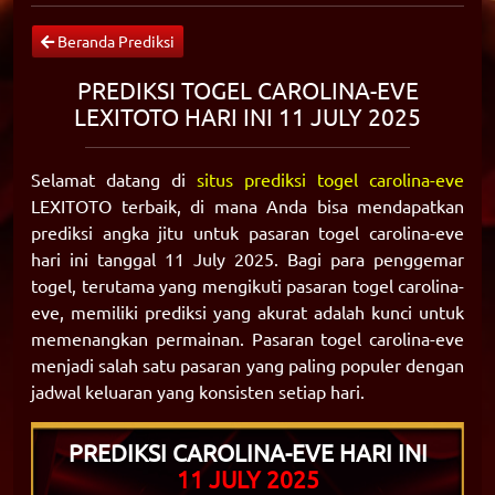
Beranda Prediksi
PREDIKSI TOGEL CAROLINA-EVE
LEXITOTO HARI INI 11 JULY 2025
Selamat datang di
situs prediksi togel carolina-eve
LEXITOTO terbaik, di mana Anda bisa mendapatkan
prediksi angka jitu untuk pasaran togel carolina-eve
hari ini tanggal 11 July 2025. Bagi para penggemar
togel, terutama yang mengikuti pasaran togel carolina-
eve, memiliki prediksi yang akurat adalah kunci untuk
memenangkan permainan. Pasaran togel carolina-eve
menjadi salah satu pasaran yang paling populer dengan
jadwal keluaran yang konsisten setiap hari.
PREDIKSI CAROLINA-EVE HARI INI
11 JULY 2025