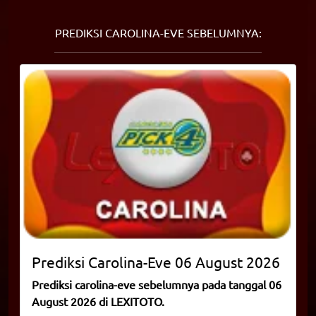
PREDIKSI CAROLINA-EVE SEBELUMNYA:
Prediksi
Carolina-Eve
06 August 2026
Prediksi carolina-eve sebelumnya pada tanggal 06
August 2026 di LEXITOTO.