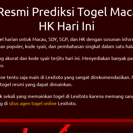
esmi Prediksi Togel Mac
HK Hari Ini
el harian untuk Macau, SDY, SGP, dan HK dengan susunan inform
 populer, kode syair, dan pembahasan singkat dalam satu hala
g akurat dan kode syair terjitu hari ini. Menyediakan banyak pas
u.
ine tentu saja main di Lexitoto yang sangat direkomendasikan
n togel resmi yang dapat dimainkan.
nyak sekali yang memainkan togel di Lexitoto karena memang san
g di
situs agen togel online
Lexitoto.