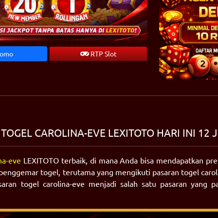
omo
RTP Slot
 TOGEL CAROLINA-EVE LEXITOTO HARI INI 12 
ina-eve
LEXITOTO terbaik, di mana Anda bisa mendapatkan predik
 penggemar togel, terutama yang mengikuti pasaran togel carol
ran togel carolina-eve menjadi salah satu pasaran yang pa