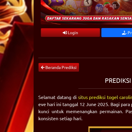
Login
Pr
Beranda Prediksi
PREDIKSI
Selamat datang di
situs prediksi togel carol
eve hari ini tanggal 12 June 2025. Bagi para
kunci untuk memenangkan permainan. Pasa
konsisten setiap hari.