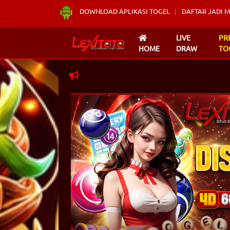
DOWNLOAD APLIKASI TOGEL
DAFTAR JADI 
LIVE
PR
HOME
DRAW
TO