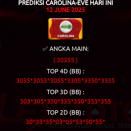
PREDIKSI CAROLINA-EVE HARI INI
12 JUNE 2025
✅ ANGKA MAIN:
( 30355 )
TOP 4D (BB) :
3035*3053*3055*3305*3350*3355
TOP 3D (BB) :
303*305*330*335*350*353*355
TOP 2D (BB) :
30*33*35*03*05*53*50*55*