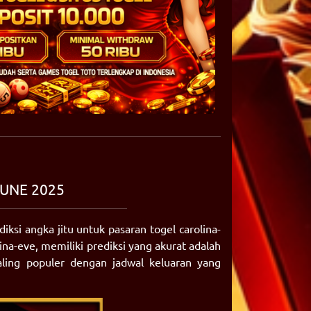
JUNE 2025
si angka jitu untuk pasaran togel carolina-
ina-eve, memiliki prediksi yang akurat adalah
ling populer dengan jadwal keluaran yang