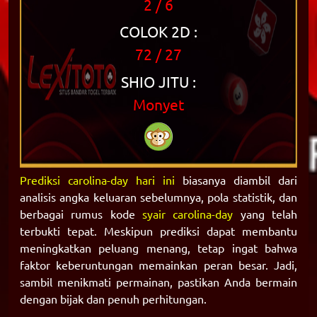
2 / 6
COLOK 2D :
72 / 27
SHIO JITU :
Monyet
Prediksi carolina-day hari ini
biasanya diambil dari
analisis angka keluaran sebelumnya, pola statistik, dan
berbagai rumus kode
syair carolina-day
yang telah
terbukti tepat. Meskipun prediksi dapat membantu
meningkatkan peluang menang, tetap ingat bahwa
faktor keberuntungan memainkan peran besar. Jadi,
sambil menikmati permainan, pastikan Anda bermain
dengan bijak dan penuh perhitungan.