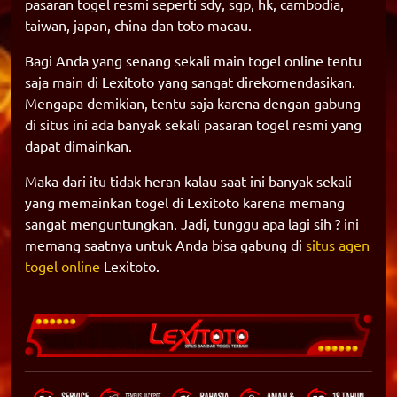
pasaran togel resmi seperti sdy, sgp, hk, cambodia,
taiwan, japan, china dan toto macau.
Bagi Anda yang senang sekali main togel online tentu
saja main di Lexitoto yang sangat direkomendasikan.
Mengapa demikian, tentu saja karena dengan gabung
di situs ini ada banyak sekali pasaran togel resmi yang
dapat dimainkan.
Maka dari itu tidak heran kalau saat ini banyak sekali
yang memainkan togel di Lexitoto karena memang
sangat menguntungkan. Jadi, tunggu apa lagi sih ? ini
memang saatnya untuk Anda bisa gabung di
situs agen
togel online
Lexitoto.