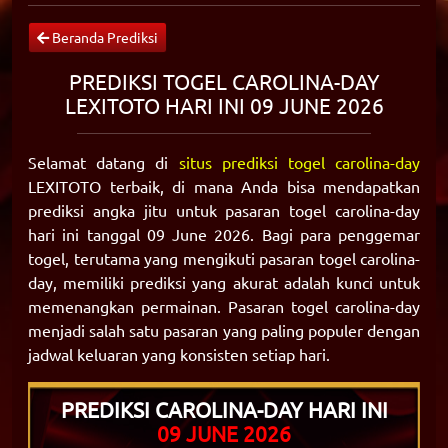
Beranda Prediksi
PREDIKSI TOGEL CAROLINA-DAY
LEXITOTO HARI INI 09 JUNE 2026
Selamat datang di
situs prediksi togel carolina-day
LEXITOTO terbaik, di mana Anda bisa mendapatkan
prediksi angka jitu untuk pasaran togel carolina-day
hari ini tanggal 09 June 2026. Bagi para penggemar
togel, terutama yang mengikuti pasaran togel carolina-
day, memiliki prediksi yang akurat adalah kunci untuk
memenangkan permainan. Pasaran togel carolina-day
menjadi salah satu pasaran yang paling populer dengan
jadwal keluaran yang konsisten setiap hari.
PREDIKSI CAROLINA-DAY HARI INI
09 JUNE 2026