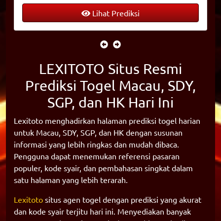
Lihat Prediksi
LEXITOTO Situs Resmi
Prediksi Togel Macau, SDY,
SGP, dan HK Hari Ini
Lexitoto menghadirkan halaman prediksi togel harian
untuk Macau, SDY, SGP, dan HK dengan susunan
informasi yang lebih ringkas dan mudah dibaca.
Pengguna dapat menemukan referensi pasaran
populer, kode syair, dan pembahasan singkat dalam
satu halaman yang lebih terarah.
Lexitoto
situs agen togel dengan prediksi yang akurat
dan kode syair terjitu hari ini. Menyediakan banyak