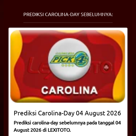
PREDIKSI CAROLINA-DAY SEBELUMNYA:
Prediksi
Carolina-Day
04 August 2026
Prediksi carolina-day sebelumnya pada tanggal 04
August 2026 di LEXITOTO.