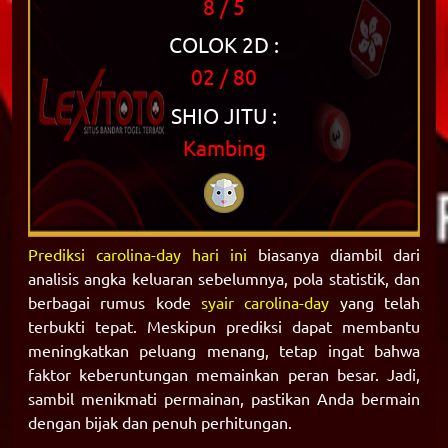
8 / 5
COLOK 2D :
02 / 80
SHIO JITU :
Kambing
Prediksi carolina-day hari ini
biasanya diambil dari
analisis angka keluaran sebelumnya, pola statistik, dan
berbagai rumus kode
syair carolina-day
yang telah
terbukti tepat. Meskipun prediksi dapat membantu
meningkatkan peluang menang, tetap ingat bahwa
faktor keberuntungan memainkan peran besar. Jadi,
sambil menikmati permainan, pastikan Anda bermain
dengan bijak dan penuh perhitungan.