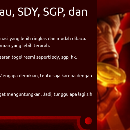
au, SDY, SGP, dan
asi yang lebih ringkas dan mudah dibaca.
man yang lebih terarah.
aran togel resmi seperti sdy, sgp, hk,
. Mengapa demikian, tentu saja karena dengan
gat menguntungkan. Jadi, tunggu apa lagi sih