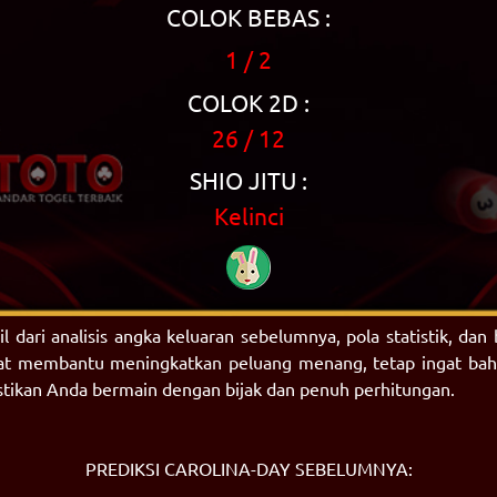
COLOK BEBAS :
1 / 2
COLOK 2D :
26 / 12
SHIO JITU :
Kelinci
l dari analisis angka keluaran sebelumnya, pola statistik, da
dapat membantu meningkatkan peluang menang, tetap ingat b
astikan Anda bermain dengan bijak dan penuh perhitungan.
PREDIKSI CAROLINA-DAY SEBELUMNYA: