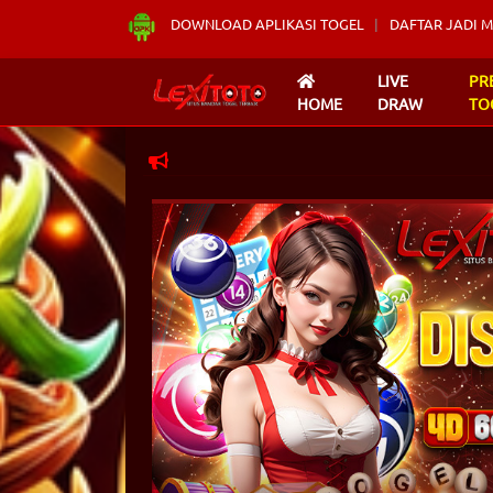
DOWNLOAD APLIKASI TOGEL
DAFTAR JADI 
LIVE
PR
HOME
DRAW
TO