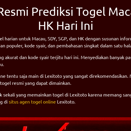
esmi Prediksi Togel Mac
HK Hari Ini
el harian untuk Macau, SDY, SGP, dan HK dengan susunan inform
 populer, kode syair, dan pembahasan singkat dalam satu hala
g akurat dan kode syair terjitu hari ini. Menyediakan banyak pas
u.
ine tentu saja main di Lexitoto yang sangat direkomendasikan
n togel resmi yang dapat dimainkan.
nyak sekali yang memainkan togel di Lexitoto karena memang san
g di
situs agen togel online
Lexitoto.