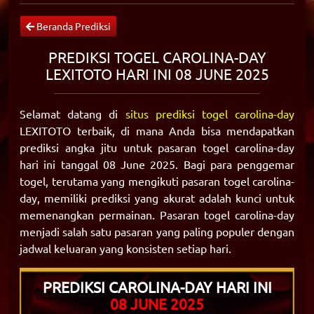
Beranda Prediksi
PREDIKSI TOGEL CAROLINA-DAY
LEXITOTO HARI INI 08 JUNE 2025
Selamat datang di
situs prediksi togel carolina-day
LEXITOTO terbaik, di mana Anda bisa mendapatkan
prediksi angka jitu untuk pasaran togel carolina-day
hari ini tanggal 08 June 2025. Bagi para penggemar
togel, terutama yang mengikuti pasaran togel carolina-
day, memiliki prediksi yang akurat adalah kunci untuk
memenangkan permainan. Pasaran togel carolina-day
menjadi salah satu pasaran yang paling populer dengan
jadwal keluaran yang konsisten setiap hari.
PREDIKSI CAROLINA-DAY HARI INI
08 JUNE 2025