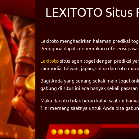
LEXITOTO Situs R
Lexitoto menghadirkan halaman prediksi tog
Pengguna dapat menemukan referensi pasaran
Lexitoto
situs agen togel dengan prediksi yan
cambodia, taiwan, japan, china dan toto maca
Bagi Anda yang senang sekali main togel onl
gabung di situs ini ada banyak sekali pasara
Maka dari itu tidak heran kalau saat ini ba
? ini memang saatnya untuk Anda bisa gabun