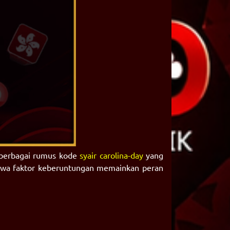
n berbagai rumus kode
syair carolina-day
yang
ahwa faktor keberuntungan memainkan peran