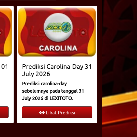
01
Prediksi
Carolina-Day
31
Prediksi
Ca
July 2026
July 2026
Prediksi carolina-day
Prediksi carol
1
sebelumnya pada tanggal 31
sebelumnya pa
July 2026 di LEXITOTO.
July 2026 di 
Lihat Prediksi
Liha