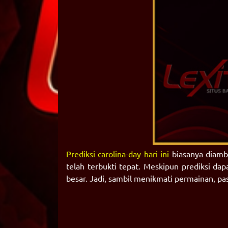
Prediksi carolina-day hari ini
biasanya diambi
telah terbukti tepat. Meskipun prediksi 
besar. Jadi, sambil menikmati permainan, p