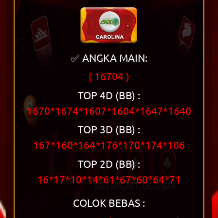
✅ ANGKA MAIN:
( 16704 )
TOP 4D (BB) :
1670*1674*1607*1604*1647*1640
TOP 3D (BB) :
167*160*164*176*170*174*106
TOP 2D (BB) :
16*17*10*14*61*67*60*64*71
COLOK BEBAS :