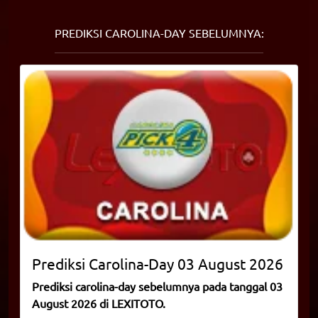
PREDIKSI CAROLINA-DAY SEBELUMNYA:
Prediksi
Carolina-Day
03 August 2026
Prediksi carolina-day sebelumnya pada tanggal 03
August 2026 di LEXITOTO.