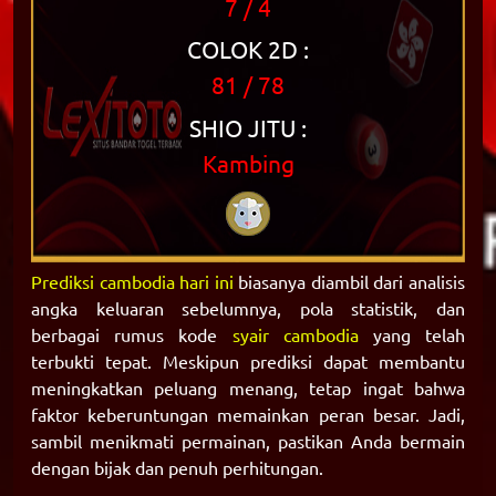
7 / 4
COLOK 2D :
81 / 78
SHIO JITU :
Kambing
Prediksi cambodia hari ini
biasanya diambil dari analisis
angka keluaran sebelumnya, pola statistik, dan
berbagai rumus kode
syair cambodia
yang telah
terbukti tepat. Meskipun prediksi dapat membantu
meningkatkan peluang menang, tetap ingat bahwa
faktor keberuntungan memainkan peran besar. Jadi,
sambil menikmati permainan, pastikan Anda bermain
dengan bijak dan penuh perhitungan.