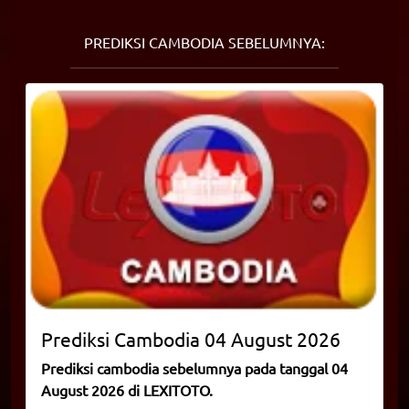
PREDIKSI CAMBODIA SEBELUMNYA:
Prediksi
Cambodia
04 August 2026
Prediksi cambodia sebelumnya pada tanggal 04
August 2026 di LEXITOTO.