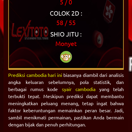
5 / 0
COLOK 2D :
58 / 55
SHIO JITU :
Monyet
Prediksi cambodia hari ini
biasanya diambil dari analisis
angka keluaran sebelumnya, pola statistik, dan
berbagai rumus kode
syair cambodia
yang telah
terbukti tepat. Meskipun prediksi dapat membantu
meningkatkan peluang menang, tetap ingat bahwa
faktor keberuntungan memainkan peran besar. Jadi,
sambil menikmati permainan, pastikan Anda bermain
dengan bijak dan penuh perhitungan.