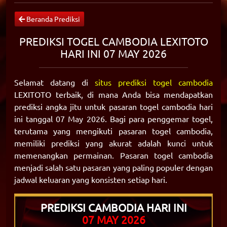
Beranda Prediksi
PREDIKSI TOGEL CAMBODIA LEXITOTO
HARI INI 07 MAY 2026
Selamat datang di
situs prediksi togel cambodia
LEXITOTO terbaik, di mana Anda bisa mendapatkan
prediksi angka jitu untuk pasaran togel cambodia hari
ini tanggal 07 May 2026. Bagi para penggemar togel,
terutama yang mengikuti pasaran togel cambodia,
memiliki prediksi yang akurat adalah kunci untuk
memenangkan permainan. Pasaran togel cambodia
menjadi salah satu pasaran yang paling populer dengan
jadwal keluaran yang konsisten setiap hari.
PREDIKSI CAMBODIA HARI INI
07 MAY 2026