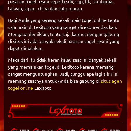
pasaran togel resmi seperti sdy, sgp, hk, cambodia,
taiwan, japan, china dan toto macau.
Bagi Anda yang senang sekali main togel online tentu
saja main di Lexitoto yang sangat direkomendasikan.
Mengapa demikian, tentu saja karena dengan gabung
di situs ini ada banyak sekali pasaran togel resmi yang
dapat dimainkan.
Maka dari itu tidak heran kalau saat ini banyak sekali
yang memainkan togel di Lexitoto karena memang
sangat menguntungkan. Jadi, tunggu apa lagi sih ? ini
memang saatnya untuk Anda bisa gabung di
situs agen
togel online
Lexitoto.