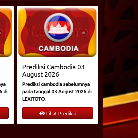
4
Prediksi
Cambodia
03
Prediksi
C
August 2026
August 20
nya
Prediksi cambodia sebelumnya
Prediksi camb
6 di
pada tanggal 03 August 2026 di
pada tanggal 
LEXITOTO.
LEXITOTO.
Lihat Prediksi
Liha