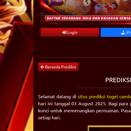
Login
Pr
Beranda Prediksi
PREDIKS
Selamat datang di
situs prediksi togel camb
hari ini tanggal 03 August 2025. Bagi para
kunci untuk memenangkan permainan. Pasara
setiap hari.