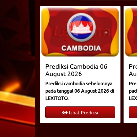
bodia
07
Prediksi
Cambodia
06
Pr
August 2026
Au
a sebelumnya
Prediksi cambodia sebelumnya
Pre
August 2026 di
pada tanggal 06 August 2026 di
pad
LEXITOTO.
LEX
rediksi
Lihat Prediksi