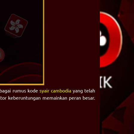
erbagai rumus kode
syair cambodia
yang telah
ktor keberuntungan memainkan peran besar.