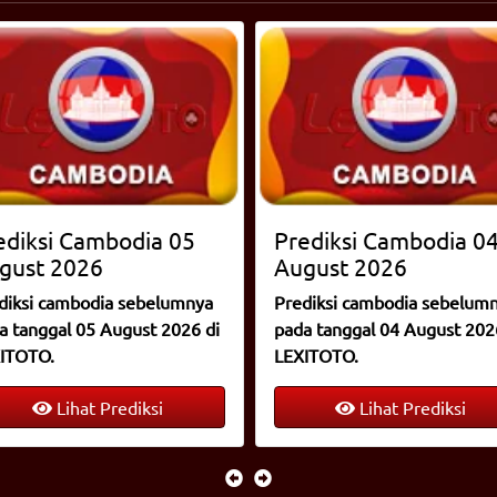
ediksi
Cambodia
05
Prediksi
Cambodia
0
gust 2026
August 2026
diksi cambodia sebelumnya
Prediksi cambodia sebelum
a tanggal 05 August 2026 di
pada tanggal 04 August 202
ITOTO.
LEXITOTO.
Lihat Prediksi
Lihat Prediksi