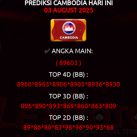
PREDIKSI CAMBODIA HARI INI
03 AUGUST 2025
✅ ANGKA MAIN:
( 89603 )
TOP 4D (BB) :
8960*8963*8906*8903*8936*8930
TOP 3D (BB) :
896*890*893*869*860*863*809
TOP 2D (BB) :
89*86*80*83*98*96*90*93*68