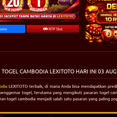
omo
RTP Slot
I TOGEL CAMBODIA LEXITOTO HARI INI 03 AUG
odia
LEXITOTO terbaik, di mana Anda bisa mendapatkan predik
 penggemar togel, terutama yang mengikuti pasaran togel cam
n togel cambodia menjadi salah satu pasaran yang paling pop