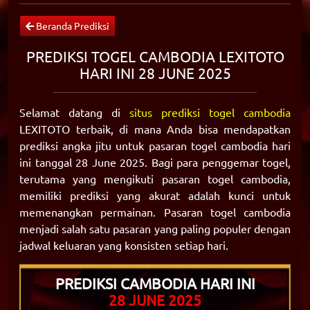
Beranda Prediksi
PREDIKSI TOGEL CAMBODIA LEXITOTO
HARI INI 28 JUNE 2025
Selamat datang di
situs prediksi togel cambodia
LEXITOTO terbaik, di mana Anda bisa mendapatkan
prediksi angka jitu untuk pasaran togel cambodia hari
ini tanggal 28 June 2025. Bagi para penggemar togel,
terutama yang mengikuti pasaran togel cambodia,
memiliki prediksi yang akurat adalah kunci untuk
memenangkan permainan. Pasaran togel cambodia
menjadi salah satu pasaran yang paling populer dengan
jadwal keluaran yang konsisten setiap hari.
PREDIKSI CAMBODIA HARI INI
28 JUNE 2025