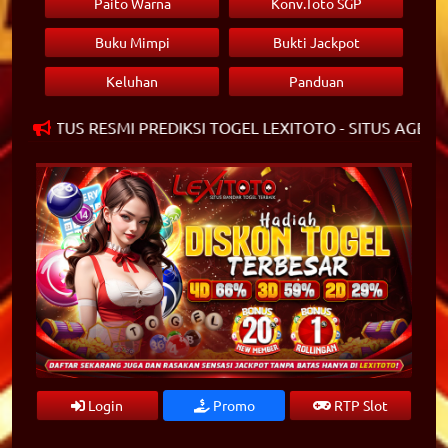
Paito Warna
Konv.Toto SGP
Buku Mimpi
Bukti Jackpot
Keluhan
Panduan
DI SITUS RESMI PREDIKSI TOGEL LEXITOTO - SITUS AGEN 
Login
Promo
RTP Slot