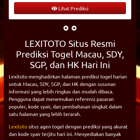
Lihat Prediksi
LEXITOTO Situs Resmi
Prediksi Togel Macau, SDY,
SGP, dan HK Hari Ini
Lexitoto menghadirkan halaman prediksi togel harian
untuk Macau, SDY, SGP, dan HK dengan susunan
informasi yang lebih ringkas dan mudah dibaca.
Pengguna dapat menemukan referensi pasaran
populer, kode syair, dan pembahasan singkat dalam
satu halaman yang lebih terarah.
Lexitoto
situs agen togel dengan prediksi yang akurat
dan kode syair terjitu hari ini. Menyediakan banyak