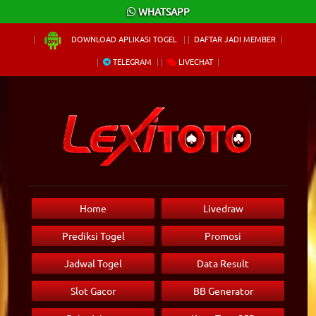
×
WHATSAPP
DOWNLOAD APLIKASI TOGEL
DAFTAR JADI MEMBER
TELEGRAM
LIVECHAT
Home
Livedraw
Prediksi Togel
Promosi
Jadwal Togel
Data Result
Slot Gacor
BB Generator