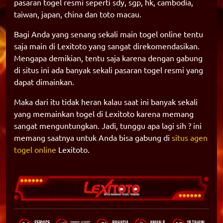
pasaran togel resmi seperti sdy, sgp, hk, cambodia,
taiwan, japan, china dan toto macau.
Bagi Anda yang senang sekali main togel online tentu
saja main di Lexitoto yang sangat direkomendasikan.
Mengapa demikian, tentu saja karena dengan gabung
di situs ini ada banyak sekali pasaran togel resmi yang
dapat dimainkan.
Maka dari itu tidak heran kalau saat ini banyak sekali
yang memainkan togel di Lexitoto karena memang
sangat menguntungkan. Jadi, tunggu apa lagi sih ? ini
memang saatnya untuk Anda bisa gabung di
situs agen
togel online
Lexitoto.