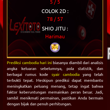
5 / 5
COLOK 2D :
78 / 57
SHIO JITU :
Harimau
Prediksi cambodia hari ini
biasanya diambil dari analisis
angka keluaran sebelumnya, pola statistik, dan
berbagai rumus kode
syair cambodia
yang telah
terbukti tepat. Meskipun prediksi dapat membantu
meningkatkan peluang menang, tetap ingat bahwa
faktor keberuntungan memainkan peran besar. Jadi,
sambil menikmati permainan, pastikan Anda bermain
dengan bijak dan penuh perhitungan.