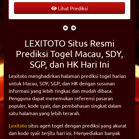
Lihat Prediksi
LEXITOTO Situs Resmi
Prediksi Togel Macau, SDY,
SGP, dan HK Hari Ini
Lexitoto menghadirkan halaman prediksi togel harian
untuk Macau, SDY, SGP, dan HK dengan susunan
informasi yang lebih ringkas dan mudah dibaca.
Pengguna dapat menemukan referensi pasaran
populer, kode syair, dan pembahasan singkat dalam
satu halaman yang lebih terarah.
Lexitoto
situs agen togel dengan prediksi yang akurat
dan kode syair terjitu hari ini. Menyediakan banyak