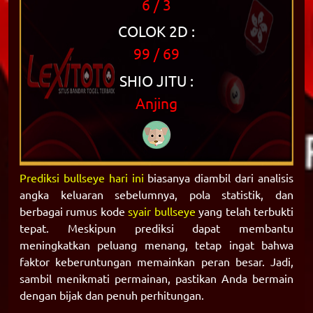
6 / 3
COLOK 2D :
99 / 69
SHIO JITU :
Anjing
Prediksi bullseye hari ini
biasanya diambil dari analisis
angka keluaran sebelumnya, pola statistik, dan
berbagai rumus kode
syair bullseye
yang telah terbukti
tepat. Meskipun prediksi dapat membantu
meningkatkan peluang menang, tetap ingat bahwa
faktor keberuntungan memainkan peran besar. Jadi,
sambil menikmati permainan, pastikan Anda bermain
dengan bijak dan penuh perhitungan.