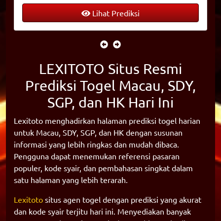
Lihat Prediksi
LEXITOTO Situs Resmi
Prediksi Togel Macau, SDY,
SGP, dan HK Hari Ini
Lexitoto menghadirkan halaman prediksi togel harian
untuk Macau, SDY, SGP, dan HK dengan susunan
informasi yang lebih ringkas dan mudah dibaca.
Pengguna dapat menemukan referensi pasaran
populer, kode syair, dan pembahasan singkat dalam
satu halaman yang lebih terarah.
Lexitoto
situs agen togel dengan prediksi yang akurat
dan kode syair terjitu hari ini. Menyediakan banyak