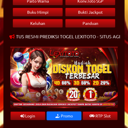
Paito Warna
Konv.Toto SGP
Buku Mimpi
Bukti Jackpot
Keluhan
Panduan
DI SITUS RESMI PREDIKSI TOGEL LEXITOTO - SITUS AGEN 
Login
Promo
RTP Slot