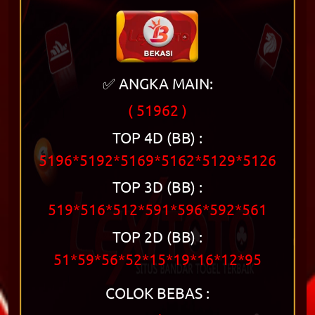
✅ ANGKA MAIN:
( 51962 )
TOP 4D (BB) :
5196*5192*5169*5162*5129*5126
TOP 3D (BB) :
519*516*512*591*596*592*561
TOP 2D (BB) :
51*59*56*52*15*19*16*12*95
COLOK BEBAS :