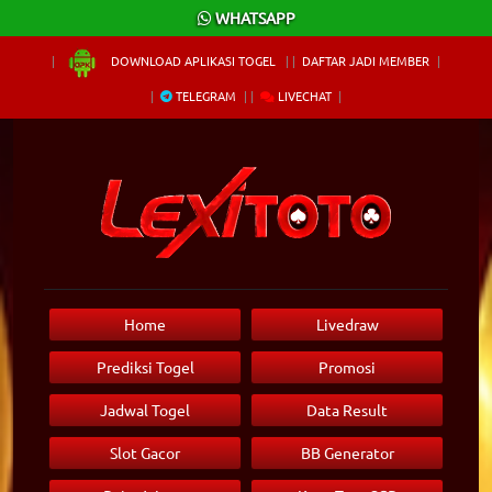
×
WHATSAPP
DOWNLOAD APLIKASI TOGEL
DAFTAR JADI MEMBER
TELEGRAM
LIVECHAT
Home
Livedraw
Prediksi Togel
Promosi
Jadwal Togel
Data Result
Slot Gacor
BB Generator