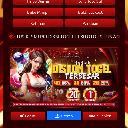
Paito Warna
Konv.Toto SGP
Buku Mimpi
Bukti Jackpot
Keluhan
Panduan
DI SITUS RESMI PREDIKSI TOGEL LEXITOTO - SITUS AGEN 
Login
Promo
RTP Slot