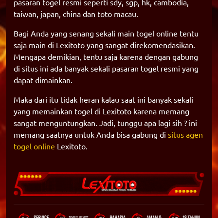
pasaran togel resmi seperti sdy, sgp, hk, cambodia,
taiwan, japan, china dan toto macau.
Bagi Anda yang senang sekali main togel online tentu
saja main di Lexitoto yang sangat direkomendasikan.
Mengapa demikian, tentu saja karena dengan gabung
di situs ini ada banyak sekali pasaran togel resmi yang
dapat dimainkan.
Maka dari itu tidak heran kalau saat ini banyak sekali
yang memainkan togel di Lexitoto karena memang
sangat menguntungkan. Jadi, tunggu apa lagi sih ? ini
memang saatnya untuk Anda bisa gabung di
situs agen
togel online
Lexitoto.