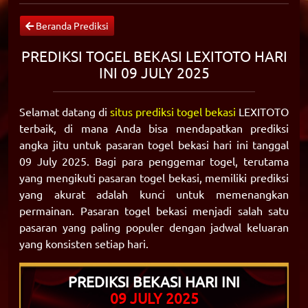
Beranda Prediksi
PREDIKSI TOGEL BEKASI LEXITOTO HARI
INI 09 JULY 2025
Selamat datang di
situs prediksi togel bekasi
LEXITOTO
terbaik, di mana Anda bisa mendapatkan prediksi
angka jitu untuk pasaran togel bekasi hari ini tanggal
09 July 2025. Bagi para penggemar togel, terutama
yang mengikuti pasaran togel bekasi, memiliki prediksi
yang akurat adalah kunci untuk memenangkan
permainan. Pasaran togel bekasi menjadi salah satu
pasaran yang paling populer dengan jadwal keluaran
yang konsisten setiap hari.
PREDIKSI BEKASI HARI INI
09 JULY 2025