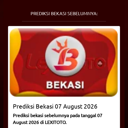
PREDIKSI BEKASI SEBELUMNYA:
Prediksi
Bekasi
07 August 2026
Prediksi bekasi sebelumnya pada tanggal 07
August 2026 di LEXITOTO.