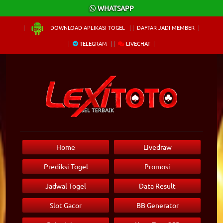
×
WHATSAPP
DOWNLOAD APLIKASI TOGEL
DAFTAR JADI MEMBER
TELEGRAM
LIVECHAT
Home
Livedraw
Prediksi Togel
Promosi
Jadwal Togel
Data Result
Slot Gacor
BB Generator