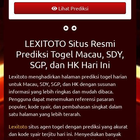
Lihat Prediksi
LEXITOTO Situs Resmi
Prediksi Togel Macau, SDY,
SGP, dan HK Hari Ini
Lexitoto menghadirkan halaman prediksi togel harian
untuk Macau, SDY, SGP, dan HK dengan susunan
informasi yang lebih ringkas dan mudah dibaca.
Pengguna dapat menemukan referensi pasaran
populer, kode syair, dan pembahasan singkat dalam
satu halaman yang lebih terarah.
Lexitoto
situs agen togel dengan prediksi yang akurat
dan kode syair terjitu hari ini. Menyediakan banyak